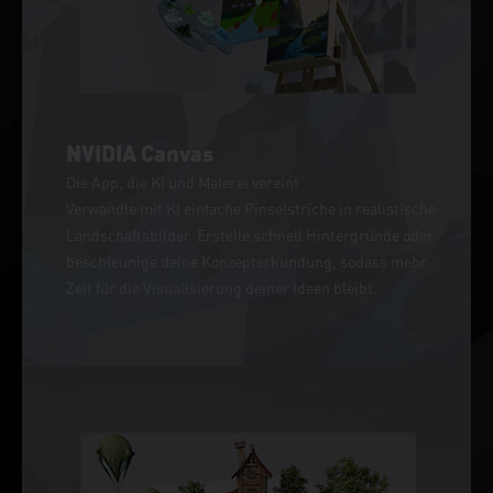
NVIDIA Canvas
Die App, die KI und Malerei vereint
Verwandle mit KI einfache Pinselstriche in realistische
Landschaftsbilder. Erstelle schnell Hintergründe oder
beschleunige deine Konzepterkundung, sodass mehr
Zeit für die Visualisierung deiner Ideen bleibt.