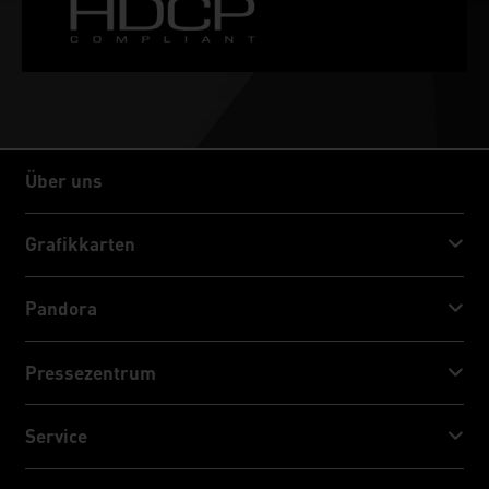
Über uns
Über uns
Grafikkarten
GeForce RTX™ 50 Series
Pandora
GeForce RTX™ 40 Series
NVIDIA Jetson Orin™ NX Super
Pressezentrum
GeForce RTX™ 30 Series
NVIDIA Jetson Orin™ Nano Super
Palit Nachrichten
Service
Social Media
Download Service