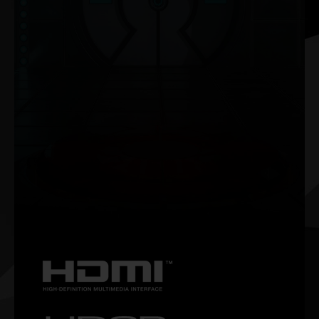
NVIDIA G-SYNC®
Genieße deine Games ohne Ruckeln oder Tearing und
erhalte hohe Bildwiederholraten in HDR-Qualität und mehr.
Dies ist das ultimative Gaming-Display und die bevorzugte
Ausrüstung der echten Gamer.