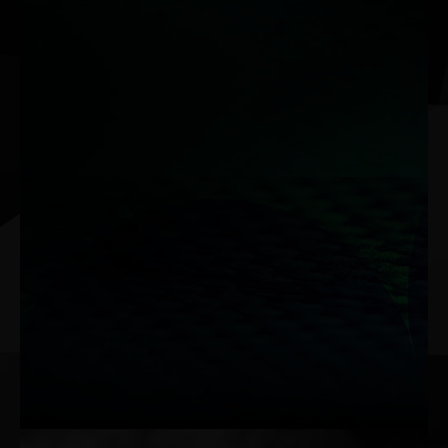
Dual BIOS
Das Dual-BIOS Programm aktiviert automatisch die
Schutzfunktion, wenn ein Fehler in einem der BIOS
Programme auftritt. Dies ermöglicht der Karte weiterhin zu
funktionieren, falls ein Systemfehler auftritt. BIOS 1:
Performance Mode
BIOS 2: Silent Mode