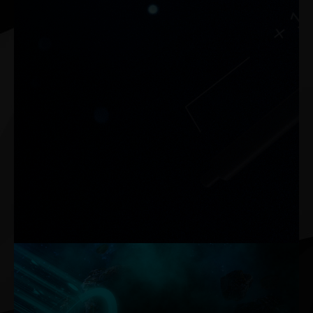
VGA Holder
Der Palit Grafikkartenhalter stabilisiert die
Grafikkarte, minimiert das Risiko einer Slot-
Beschädigung und das Verbiegen der
Grafikkarte.
> Stabilisiert bis zu zwei Grafikkarten
> Benutzerfreundliches Design
(1) Werkzeuglose Installation
(2 )Standfuß mit Gummibeschichtung-Schütz
das PC-Gehäuse vor Kratzern
> Höhenverstellbar und einfache Installation