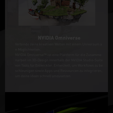
NVIDIA Omniverse
Verbinde deine kreativen Welten mit einem Universum a
n Möglichkeiten.
NVIDIA Omniverse™ ist eine Plattform für die Zusamme
narbeit im 3D-Design innerhalb der NVIDIA Studio-Suite
von Tools für Entwickler. Entwickelt, um Workflows zu be
schleunigen sowie Apps und Ressourcen zu integrieren,
um deine Ideen schnell umzusetzen.