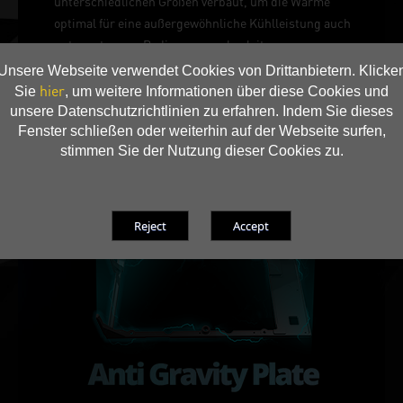
unterschiedlichen Größen verbaut, um die Wärme
optimal für eine außergewöhnliche Kühlleistung auch
unter extremen Bedingungen abzuleiten.
Unsere Webseite verwendet Cookies von Drittanbietern. Klicke
hier
Sie
, um weitere Informationen über diese Cookies und
unsere Datenschutzrichtlinien zu erfahren. Indem Sie dieses
Fenster schließen oder weiterhin auf der Webseite surfen,
stimmen Sie der Nutzung dieser Cookies zu.