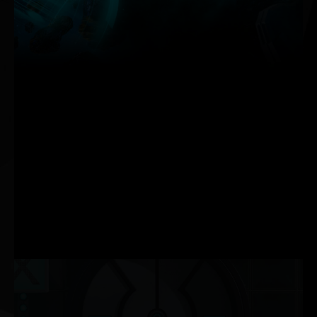
Das neu addressiarbe RGB lässt sich optimal durch die
neue Palit ThunderMaster-Software steuern.