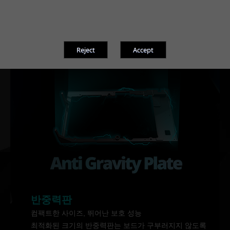
반중력판
컴팩트한 사이즈, 뛰어난 보호 성능
최적화된 크기의 반중력판는 보드가 구부러지지 않도록