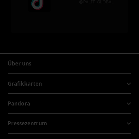
@PALIT_GLOBAL
Über uns
Über uns
Grafikkarten
GeForce RTX™ 50 Series
Pandora
GeForce RTX™ 40 Series
NVIDIA Jetson Orin™ NX Super
GeForce RTX™ 30 Series
Pressezentrum
NVIDIA Jetson Orin™ Nano Super
Palit Nachrichten