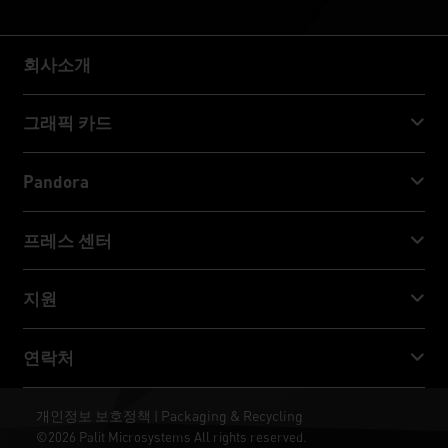
회사소개
회사소개
그래픽 카드
GeForce RTX™ 50 Series
Pandora
GeForce RTX™ 40 Series
NVIDIA Jetson Orin™ NX Super
프레스 센터
GeForce RTX™ 30 Series
NVIDIA Jetson Orin™ Nano Super
Palit 뉴스
지원
소셜 미디어
다운로드 서비스
연락처
수상 & 리뷰
ThunderMaster
Palit Social Care
연락처
개인정보 보호정책
Packaging & Recycling
|
ARGB SYNC
©2026 Palit Microsystems All rights reserved.
판매처