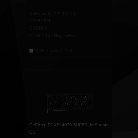
GeForce RTX™ 4070 Ti
12GB/192bit
GDDR6X
HDMI 2.1a / DisplayPort
+비교 리스트에 추가
GeForce RTX™ 4070 SUPER JetStream
OC