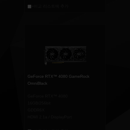
+비교 리스트에 추가
GeForce RTX™ 4080 GameRock
OmniBlack
GeForce RTX™ 4080
16GB/256bit
GDDR6X
HDMI 2.1a / DisplayPort