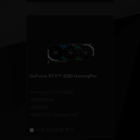
GeForce RTX™ 4080 GamingPro
GeForce RTX™ 4080
16GB/256bit
GDDR6X
HDMI 2.1a / DisplayPort
+비교 리스트에 추가