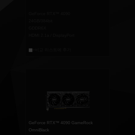
GeForce RTX™ 4090
24GB/384bit
GDDR6X
HDMI 2.1a / DisplayPort
+비교 리스트에 추가
GeForce RTX™ 4090 GameRock
OmniBlack