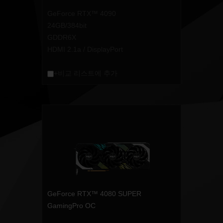
GeForce RTX™ 4090
24GB/384bit
GDDR6X
HDMI 2.1a / DisplayPort
+비교 리스트에 추가
GeForce RTX™ 4080 SUPER
GamingPro OC