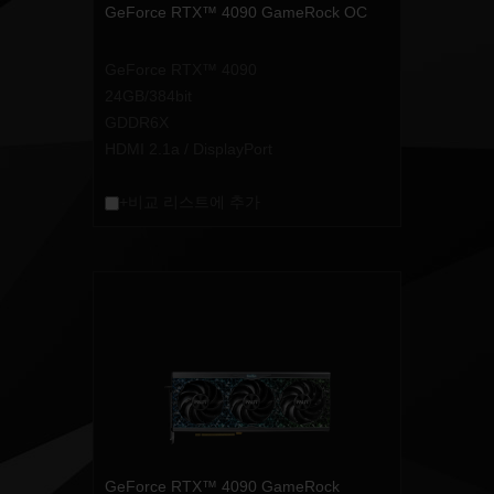
GeForce RTX™ 4090 GameRock OC
GeForce RTX™ 4090
24GB/384bit
GDDR6X
HDMI 2.1a / DisplayPort
+비교 리스트에 추가
GeForce RTX™ 4090 GameRock