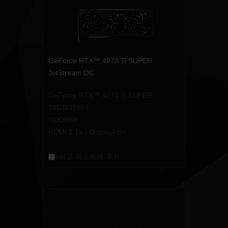
GeForce RTX™ 4070 Ti SUPER
JetStream OC
GeForce RTX™ 4070 Ti SUPER
16GB/256bit
GDDR6X
HDMI 2.1a / DisplayPort
+비교 리스트에 추가