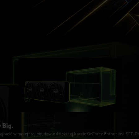
 Big.
jność w mniejszej obudowie dzięki tej karcie GeForce Enthusiast SFF-R