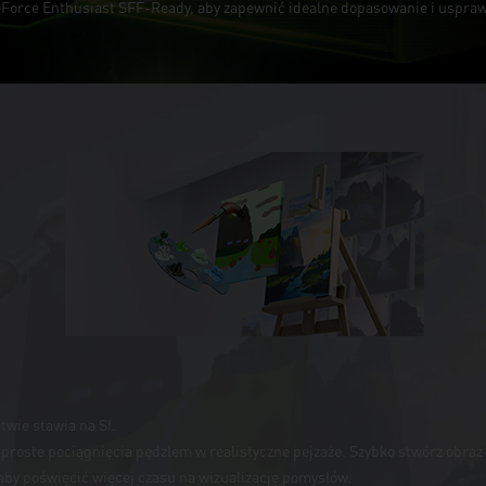
eForce Enthusiast SFF-Ready, aby zapewnić idealne dopasowanie i uspr
twie stawia na SI.
ć proste pociągnięcia pędzlem w realistyczne pejzaże. Szybko stwórz obraz 
aby poświęcić więcej czasu na wizualizację pomysłów.