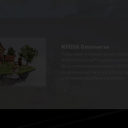
NVIDIA Omniverse
Połącz swoje kreatywne światy z wsz
NVIDIA Omniverse™ to platforma wspó
3D, w ramach zestawu narzędzi NVIDIA
aby przyspieszyć tok pracy, połączyć a
urzeczywistnienia Twoich pomysłów.