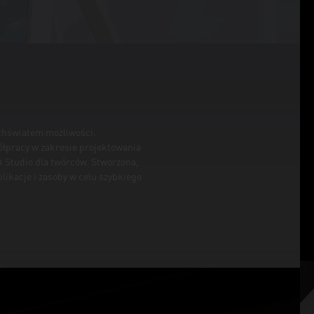
echświatem możliwości.
łpracy w zakresie projektowania
 Studio dla twórców. Stworzona,
plikacje i zasoby w celu szybkiego