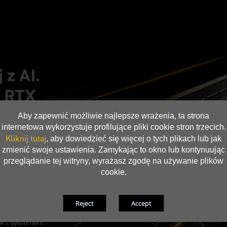
Aby zapewnić możliwie najlepsze wrażenia, ta strona
internetowa wykorzystuje profilujące pliki cookie stron trzecich.
Kliknij tutaj
, aby dowiedzieć się więcej o tych plikach lub jak
zmienić swoje ustawienia. Zamykając to okno lub kontynuując
przeglądanie tej witryny, wyrażasz zgodę na używanie plików
cookie.