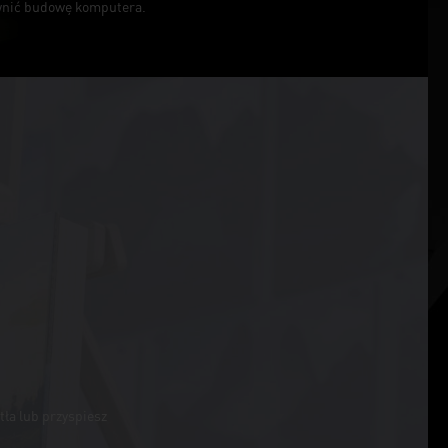
awnić budowę komputera.
tła lub przyspiesz