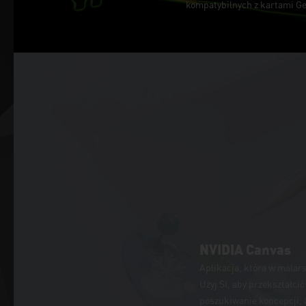
kompatybilnych z kartami G
NVIDIA Canvas
Aplikacja, która w malars
Użyj SI, aby przekształci
poszukiwanie koncepcji, 