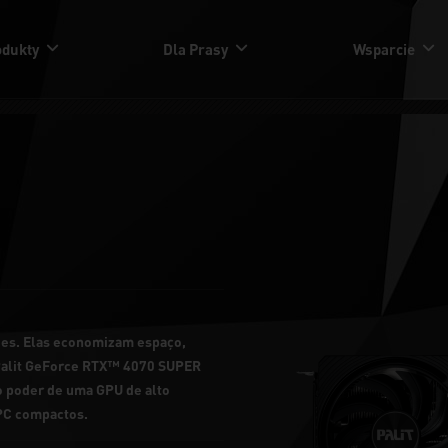
odukty
Dla Prasy
Wsparcie
ões. Elas economizam espaço,
 Palit GeForce RTX™ 4070 SUPER
 o poder de uma GPU de alto
PC compactos.