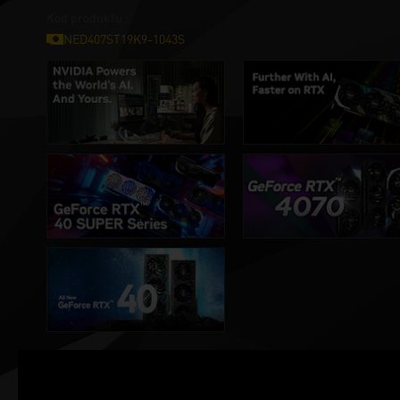
Kod produktu :
NED407ST19K9-1043S