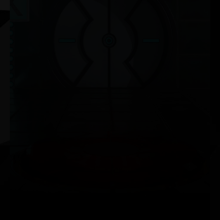
NVIDIA G-SYNC®
Jouez avec un rendu graphique fluide et sans saccade
à des fréquences élevées tout en bénéficiant d’une
compatibilité HDR avancée. Découvrez le meilleur
écran de jeu qui soit et armez-vous de l'équipement
indispensable pour les gamers passionnés.