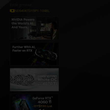
Code produit :
NE6406T019P1-1048L