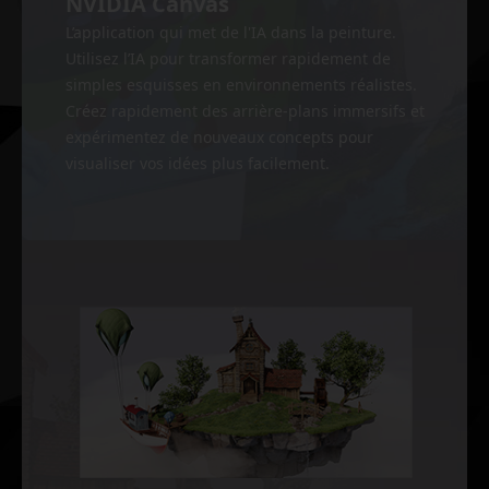
NVIDIA Canvas
L’application qui met de l'IA dans la peinture.
Utilisez l’IA pour transformer rapidement de
simples esquisses en environnements réalistes.
Créez rapidement des arrière-plans immersifs et
expérimentez de nouveaux concepts pour
visualiser vos idées plus facilement.