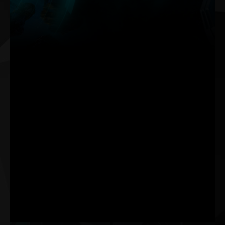
Le nouveau ThunderMaster de Palit a fait l'objet d'une mise
à niveau complète par rapport à la version précédente. Il
dispose d'une interface plus conviviale ainsi que de
paramètres plus personnalisés. Avec ThunderMaster, vous
pouvez contrôler votre carte vidéo depuis le réglage de
l'overclock, la vitesse du ventilateur jusqu'à l'effet LED.
Vous pouvez également surveiller l'état du GPU avec
l'utilitaire ThunderMaster.