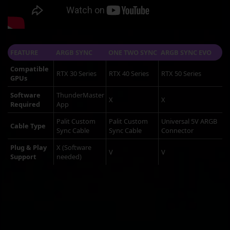
FEATURE
ARGB SYNC
ONE TWO SYNC
ARGB SYNC EVO
Compatible
RTX 30 Series
RTX 40 Series
RTX 50 Series
GPUs
Software
ThunderMaster
X
X
Required
App
Palit Custom
Palit Custom
Universal 5V ARGB
Cable Type
Sync Cable
Sync Cable
Connector
Plug & Play
X (Software
V
V
Support
needed)