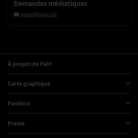
Demandes médiatiques
media@palit.biz
À propos de Palit
À propos de Palit
Carte graphique
GeForce RTX™ 50 Series
Pandora
GeForce RTX™ 40 Series
NVIDIA Jetson Orin™ NX Super
GeForce RTX™ 30 Series
Presse
NVIDIA Jetson Orin™ Nano Super