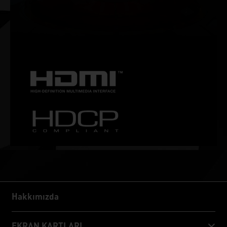
NVIDIA G-SYNC®
Yüksek yenileme hızları, HDR ve daha fazlasıyla yırtılmasız,
akıcı bir oyun deneyimi yaşayın. Bu, oyun tutkunları için en
iyi oyun monitörü ve vazgeçilmez bir donanımdır.
Hakkımızda
Hakkımızda
EKRAN KARTLARI