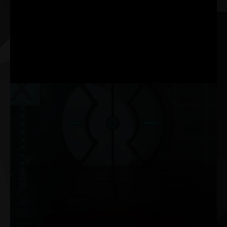
Palit’in ThunderMaster yazılımı, önceki sürüme göre
baştan aşağı bir güncelleme aldı. Artık daha kullanıcı dostu
arayüzün yanı sıra daha fazla kişiselleştirilmiş ayara sahip.
ThunderMaster ile overclock ayarlarından fan hızına, LED
efektine kadar ekran kartınızı kontrol edebilirsiniz. Ayrıca
ThunderMaster aracı ile ekran kartı durumunu da
izleyebilirsiniz.