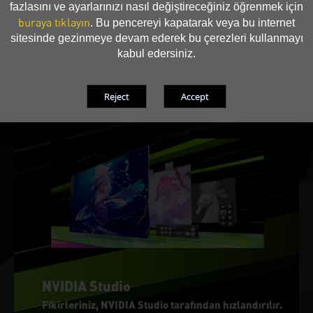
fazlasını ve ayarlarınızı nasıl değiştireceğiniz öğrenmek için
A Studio araç paketinin içindeki bir 3D tasarım iş birliği
buraya tıklayın
platformudur. Fikirlerinizi hızlı bir şekilde hayata geçire
. Bu pencereyi kapatarak veya bu internet
bilmeniz adına iş akışlarını hızlandırmak ve uygulamalar
sitesinde gezinmeye devam ederek bu çerezleri kullanmayı
ı ve varlıkları birleştirmek için tasarlanmıştır.
kabul edersiniz.
NVIDIA Studio
Fikirleriniz, NVIDIA Studio tarafından hızlandırılır.