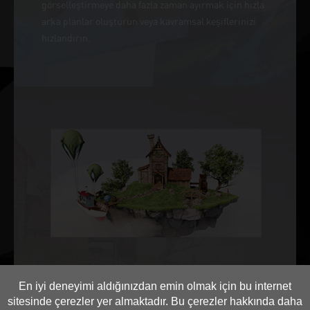
görselleştirmeye daha fazla zaman ayırmak için hızla
arka planlar oluşturun veya kavramsal keşiflerinizi
hızlandırın.
NVIDIA Omniverse
En iyi deneyimi aldığınızdan emin olmak için bu internet
Yaratıcı dünyalarınızı bir olasılık evrenine bağlayın.
sitesinde çerezler yer almaktadır. Bu çerezler hakkında daha
NVIDIA Omniverse™ içerik oluşturuculara yönelik NVIDI