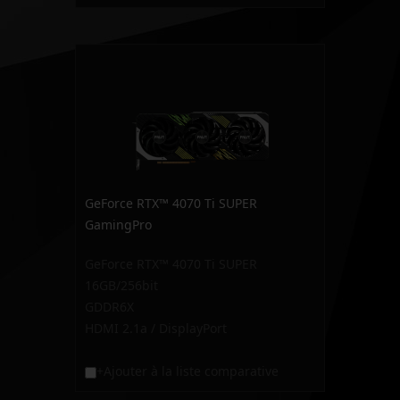
GeForce RTX™ 4070 Ti SUPER
GamingPro
GeForce RTX™ 4070 Ti SUPER
16GB/256bit
GDDR6X
HDMI 2.1a / DisplayPort
+Ajouter à la liste comparative