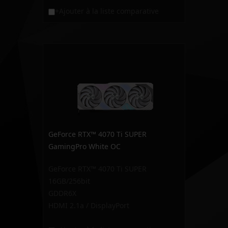
+Ajouter à la liste comparative
GeForce RTX™ 4070 Ti SUPER
GamingPro White OC
GeForce RTX™ 4070 Ti SUPER
16GB/256bit
GDDR6X
HDMI 2.1a / DisplayPort