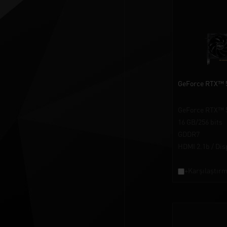
GeForce RTX™ 
GeForce RTX™ 
16 GB/256 bits
GDDR7
HDMI 2.1b / Dis
+Karşılaştırm