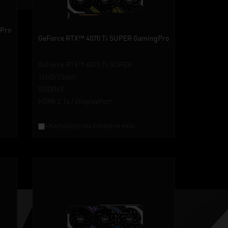
gPro
GeForce RTX™ 4070 Ti SUPER GamingPro
GeForce RTX™ 4070 Ti SUPER
16GB/256bit
GDDR6X
HDMI 2.1a / DisplayPort
+Karşılaştırma listesine ekle