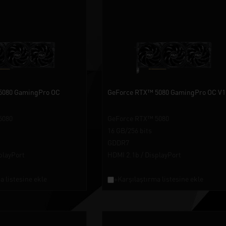
5080 GamingPro OC
GeForce RTX™ 5080 GamingPro OC V1
5080
GeForce RTX™ 5080
16 GB/256 bits
GDDR7
playPort
HDMI 2.1b / DisplayPort
a listesine ekle
+Karşılaştırma listesine ekle