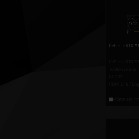
GeForce RTX™ 
GeForce RTX™ 5
16 GB/256 bits
GDDR7
HDMI 2.1b / Dis
+Karşılaştırm