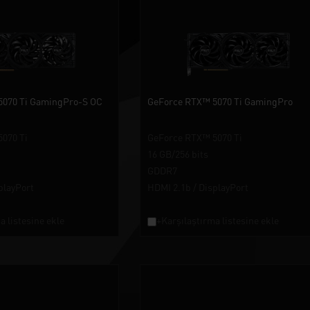
5070 Ti GamingPro-S OC
GeForce RTX™ 5070 Ti GamingPro
070 Ti
GeForce RTX™ 5070 Ti
16 GB/256 bits
GDDR7
playPort
HDMI 2.1b / DisplayPort
a listesine ekle
+Karşılaştırma listesine ekle