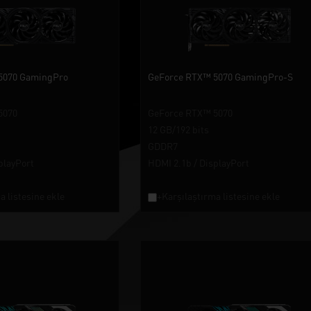
5070 GamingPro
GeForce RTX™ 5070 GamingPro-S
5070
GeForce RTX™ 5070
12 GB/192 bits
GDDR7
playPort
HDMI 2.1b / DisplayPort
a listesine ekle
+Karşılaştırma listesine ekle