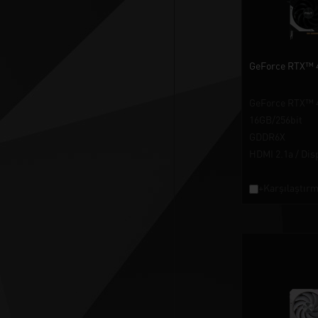
GeForce RTX™ 
GeForce RTX™ 
16GB/256bit
GDDR6X
HDMI 2.1a / Dis
+Karşılaştırm