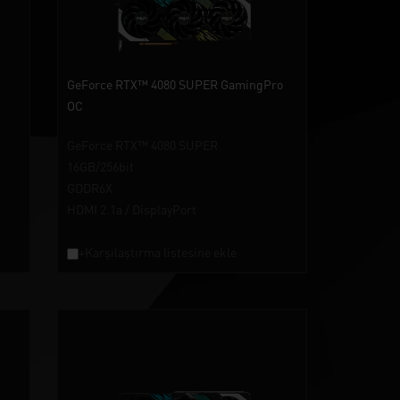
GeForce RTX™ 4080 SUPER GamingPro
OC
GeForce RTX™ 4080 SUPER
16GB/256bit
GDDR6X
HDMI 2.1a / DisplayPort
+Karşılaştırma listesine ekle