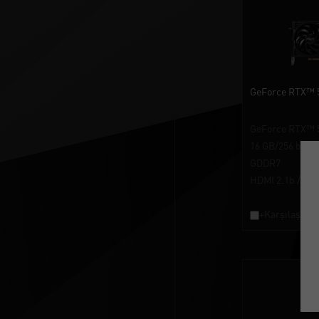
GeForce RTX™ 
GeForce RTX™ 5
16 GB/256 bits
GDDR7
HDMI 2.1b / Dis
+Karşılaştırm