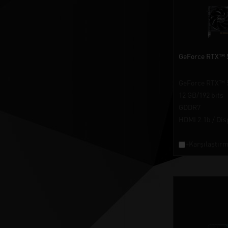
GeForce RTX™ 
GeForce RTX™ 
12 GB/192 bits
GDDR7
HDMI 2.1b / Dis
+Karşılaştırm