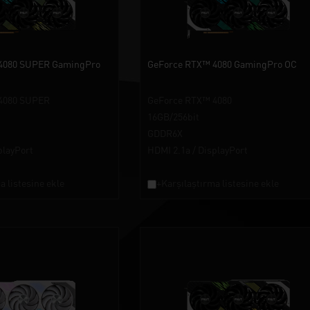
4080 SUPER GamingPro
GeForce RTX™ 4080 GamingPro OC
4080 SUPER
GeForce RTX™ 4080
16GB/256bit
GDDR6X
playPort
HDMI 2.1a / DisplayPort
a listesine ekle
+Karşılaştırma listesine ekle