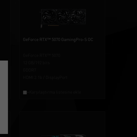
GeForce RTX™ 5070 GamingPro-S OC
GeForce RTX™ 5070
12 GB/192 bits
GDDR7
HDMI 2.1b / DisplayPort
+Karşılaştırma listesine ekle