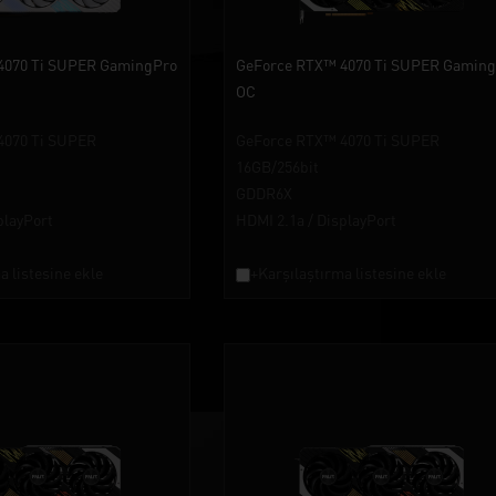
4070 Ti SUPER GamingPro
GeForce RTX™ 4070 Ti SUPER Gamin
OC
4070 Ti SUPER
GeForce RTX™ 4070 Ti SUPER
16GB/256bit
GDDR6X
playPort
HDMI 2.1a / DisplayPort
a listesine ekle
+Karşılaştırma listesine ekle