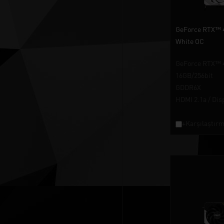
GeForce RTX™ 
White OC
GeForce RTX™ 
16GB/256bit
GDDR6X
HDMI 2.1a / Dis
+Karşılaştırm