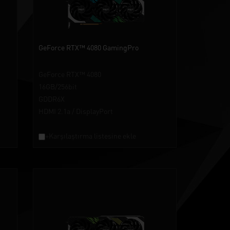
GeForce RTX™ 4080 GamingPro
GeForce RTX™ 4080
16GB/256bit
GDDR6X
HDMI 2.1a / DisplayPort
+Karşılaştırma listesine ekle