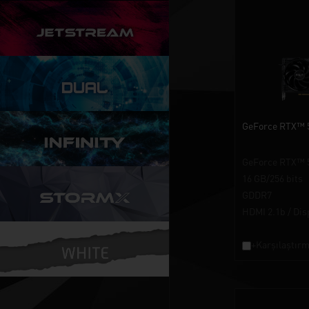
GeForce RTX™ 
GeForce RTX™ 
16 GB/256 bits
GDDR7
HDMI 2.1b / Dis
+Karşılaştırm