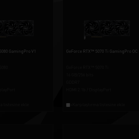
5080 GamingPro V1
GeForce RTX™ 5070 Ti GamingPro OC
5080
GeForce RTX™ 5070 Ti
16 GB/256 bits
GDDR7
playPort
HDMI 2.1b / DisplayPort
a listesine ekle
+Karşılaştırma listesine ekle