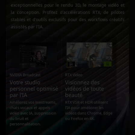
exceptionnelles pour le rendu 3D, le montage vidéo et
la conception. Profitez d'accélérations RTX, de pilotes
stables et d'outils exclusifs pour des workflows créatifs
assistés par l'IA.
NVIDIA Broadcast
RTX Video
Votre studio
Visionnez des
personnel optimisé
vidéos de toute
par l’IA
beauté
Améliorez vos livestreams,
RTX VSR et HDR utilisent
chats vocaux et appels
l’IA pour améliorer les
vidéo avec IA, suppression
vidéos dans Chrome, Edge
du bruit et
ou Firefox en 4K.
personnalisation.