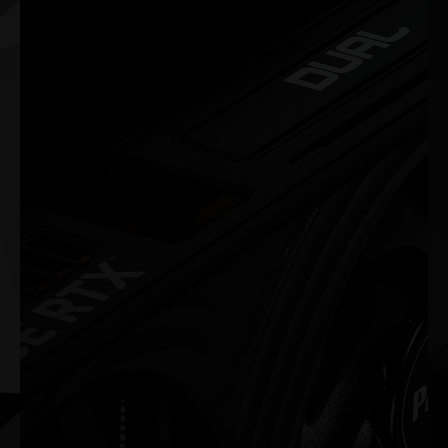
RGB Beleuchtung
Die farbige Beleuchtung der RGB LED verändert sich je nach
Temperatur der Karte. Die Temperatur kann so
spielendleicht an den Farben der LED identifiziert werden.
Der Spieler kann sich aber auch zwischen 16,8 Millionen