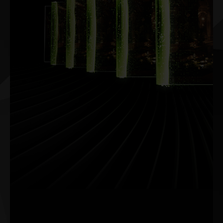
Le DLSS est une suite révolutionnaire de technologies
de rendu neuronal qui exploite l’IA pour accélérer la
fréquence d'images, réduire la latence et améliorer la
qualité visuelle. DLSS 4 a introduit la génération
multi-images (MFG) et des modèles de
transformation. DLSS 4.5 propose un modèle de
transformateur deuxième génération et une
technologie MFG dynamique. Le tout soutenu par un
supercalculateur d'IA NVIDIA dans le Cloud, qui
améliore constamment les capacités de jeu de votre
PC.