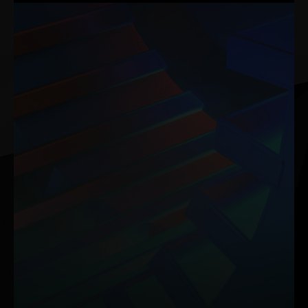
Le Caloduc Composite s'appuie sur deux techniques
avancées, les structures à rainures et à poudre frittée, qui
fonctionnent en harmonie pour améliorer l'efficacité
thermique.
Une composition optimale de poudre de cuivre est
appliquée pour augmenter la dissipation de la chaleur
jusqu'à 32%, ce qui permet à votre GPU de conserver des