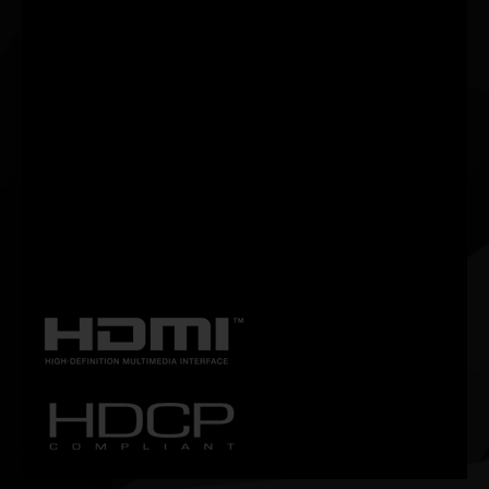
Le nouveau ThunderMaster de Palit a fait l'objet d'une mise à
niveau complète par rapport à la version précédente. Il dispose
d'une interface plus conviviale ainsi que de paramètres plus
personnalisés. Avec ThunderMaster, vous pouvez contrôler votre
carte vidéo depuis le réglage de l'overclock, la vitesse du
ventilateur jusqu'à l'effet LED. Vous pouvez également surveiller
l'état du GPU avec l'utilitaire ThunderMaster.