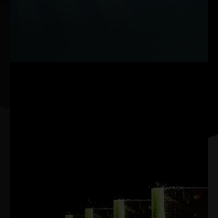
performances optimales, même dans des scénarios de forte
puissance.
Remarque : Les données sont basées sur des tests internes en
laboratoire. Les résultats réels peuvent varier en fonction des
paramètres spécifiques.
NVIDIA DLSS 4.5
Vitesse suprême. Visuels
supérieurs. Optimisé par l'IA.