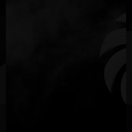
0-dB TECH
Restez silencieux lorsque vous utilisez l’application multimédia et