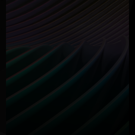
NVIDIA Broadcast
RTX Video
Votre studio
Visionnez des
personnel optimisé
vidéos de toute
par l’IA
beauté
Améliorez vos livestreams,
RTX VSR et HDR utilisent
chats vocaux et appels
l’IA pour améliorer les
vidéo avec IA, suppression
vidéos dans Chrome, Edge
du bruit et
ou Firefox en 4K.
personnalisation.
RTX Remix
Montage vidéo
Remasterisez des
Alliez vitesse et