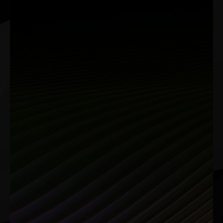
Créateurs
Exprimez votre créativité avec
l'IA
NVIDIA Studio offre un avantage créatif avec les GPU
GeForce RTX™ 50, offrant des performances
exceptionnelles pour le rendu 3D, le montage vidéo et
la conception. Profitez d'accélérations RTX, de pilotes
stables et d'outils exclusifs pour des workflows créatifs
assistés par l'IA.