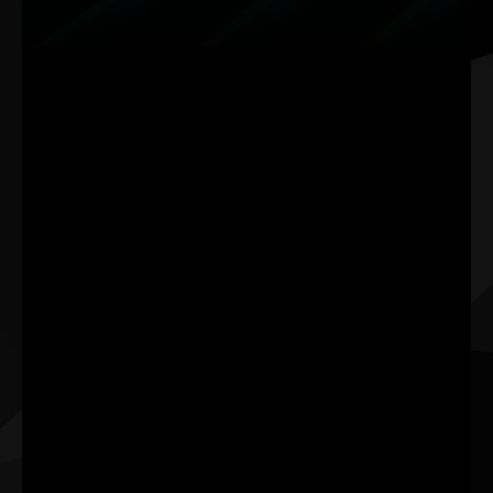
jeux cultes
créativité
RTX Remix permet aux
L’encodeur NVIDIA de 9ᵉ
moddeurs de capturer des
génération accélère
ressources, d'améliorer les
l’export vidéo et intègre
matériaux et créer des
des effets IA dans les
remasters RTX.
applications.
Autres caractéristiques et
avantages