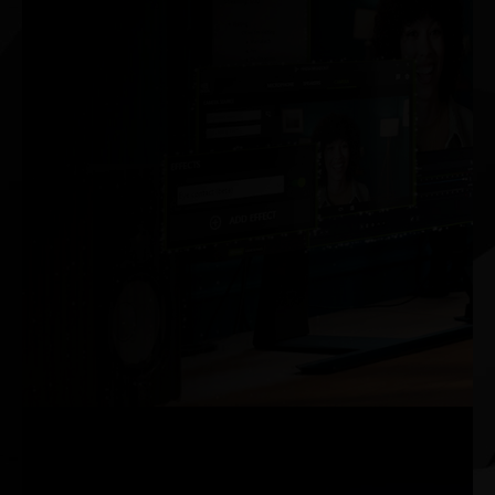
PC RTX AVEC IA
NVIDIA accélère l'IA du monde
entier. Et la vôtre.
Vivez une expérience d'IA sans commune mesure grâce
aux GPU NVIDIA GeForce RTX™ qui accélèrent vos jeux,
vos applications de création, votre productivité et vos
projets de développement. Grâce à l'intégration de
processeurs d’IA dédiés, vous bénéficiez aujourd'hui
d’une technologie d’IA de pointe sur votre PC Windows.