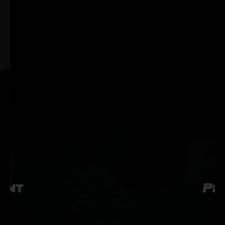
NVIDIA G-SYNC
Réalité virtuelle
NVIDIA G-SYNC® vous
Les solutions graphiques
donne accès à une suite de
les plus performantes vous
technologies d'affichage
procurent les expériences
ultimes. Bénéficiez d'une
de réalité virtuelle (VR) les
clarté visuelle accrue, d'un
plus fluides et immersives.
rendu graphique immersif
et fluide, des fréquences
d’images ultra-élevées et
bien plus encore.