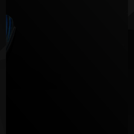
Inspiré des moteurs à réaction et les ailes d'avion, TurboFan
4.0 optimise la dynamique du flux d'air pour une efficacité
de refroidissement exceptionnelle.
Avec des ailettes qui stabilisent le flux d'air et des rainures à
l'arrière des pales pour réduire la traînée et le bruit, le
TurboFan 4.0 canalise l'air en douceur vers le dissipateur
thermique. Cette conception permet d'améliorer de 33% le
bruit et l'optimisation thermique.