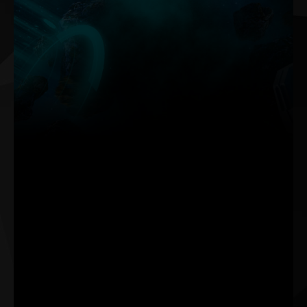
Le nouveau ThunderMaster de Palit a fait l'objet d'une mise
à niveau complète par rapport à la version précédente. Il
dispose d'une interface plus conviviale ainsi que de
paramètres plus personnalisés. Avec ThunderMaster, vous