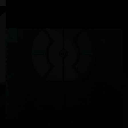
pouvez contrôler votre carte vidéo depuis le réglage de
l'overclock, la vitesse du ventilateur jusqu'à l'effet LED.
Vous pouvez également surveiller l'état du GPU avec
l'utilitaire ThunderMaster.
NVIDIA G-SYNC®
Jouez avec un rendu graphique fluide et sans saccade
à des fréquences élevées tout en bénéficiant d’une