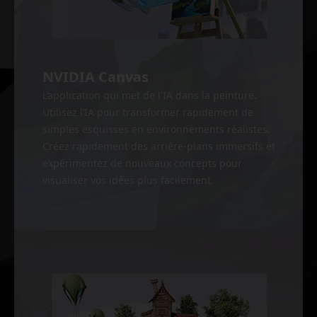
NVIDIA Canvas
L’application qui met de l'IA dans la peinture.
Utilisez l’IA pour transformer rapidement de
simples esquisses en environnements réalistes.
Créez rapidement des arrière-plans immersifs et
expérimentez de nouveaux concepts pour
visualiser vos idées plus facilement.