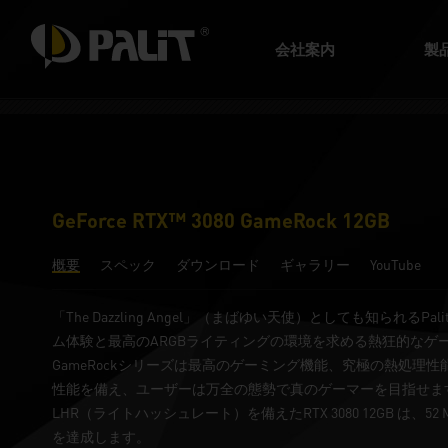
会社案内
製
GeForce RTX™ 3080 GameRock 12GB
概要
スペック
ダウンロード
ギャラリー
YouTube
「The Dazzling Angel」（まばゆい天使）としても知られるPa
ム体験と最高のARGBライティングの環境を求める熱狂的なゲ
GameRockシリーズは最高のゲーミング機能、究極の熱処理
性能を備え、ユーザーは万全の態勢で真のゲーマーを目指せま
LHR（ライトハッシュレート）を備えたRTX 3080 12GB は、5
を達成します。