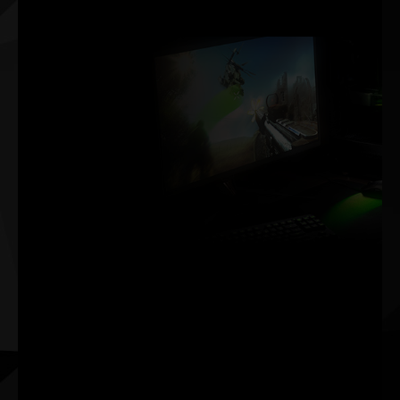
LA VICTORIA SE
MIDE EN
MILISEGUNDOS.
NVIDIA Reflex ofrece la
máxima ventaja competitiva.
La latencia más baja. La
mejor capacidad de
respuesta. Gracias a las
GPU GeForce RTX™ serie 30
y los monitores de gaming
NVIDIA® G-SYNC®. Los
objetivos de adquisición son
más rápidos, reaccionan