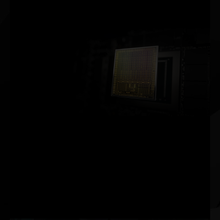
resoluciones de salida.
Arquitectura NVIDIA Ampere
2ª generación
Núcleos RT
Doble de rendimiento
3ª generación
Núcleos Tensor
Hasta el doble de rendimiento
Nuevo
SM
Doble rendimiento de FP32