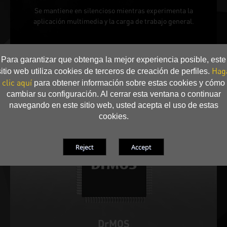
Se mantiene en silencioso mientras experimenta la
aplicación multimedia y la carga de trabajo general.
Para garantizar que obtenga la mejor experiencia posible, este
Hag
sitio web utiliza cookies de terceros de creación de perfiles.
clic aquí
para obtener información sobre estas cookies y cómo
cambiar su configuración. Al cerrar esta ventana o continuar
navegando en este sitio web, usted acepta el uso de estas
cookies.
DrMOS