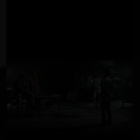
más rápido y aumentan la
precisión de los objetivos a
través de una serie
revolucionaria de
tecnologías para medir y
optimizar la latencia del
sistema para los juegos
competitivos.
Trazado de
rayos
El trazado de rayos es el
santo grial de los
gráficos de gaming, ya
que simula el
comportamiento físico