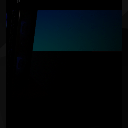
ARBG SYNC
ARGB SYNC le permite sincronizar la iluminación con todos
sus otros dispositivos de PC compatibles con ARGB y
disfrutar de la sinfonía de la iluminación!