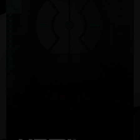
NVIDIA G-SYNC®
Disfruta de una jugabilidad sin fragmentaciones e
increíblemente fluida con unas altas tasas de actualización,
HDR y más. Es el monitor para gaming definitivo y el equipo
indispensable para los jugadores entusiastas.