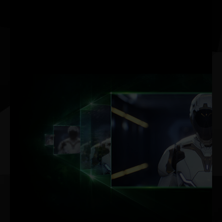
de la luz para ofrecer un
renderizado en tiempo
real de calidad
cinematográfica hasta
para los juegos más
intensos a nivel visual.
ACELERACIÓN
POR IA DE
DLSS.
FPS MÁX. CALIDAD MÁX.
CON TECNOLOGÍA DE IA.
DLSS (supermuestreo de
deep learning) de NVIDIA
es la innovadora
tecnología de renderizado