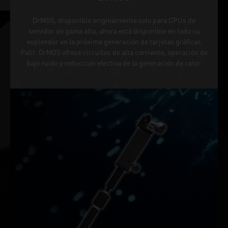
DrMOS, disponible originalmente solo para CPUs de
servidor de gama alta, ahora está disponible en todo su
esplendor en la próxima generación de tarjetas gráficas
Palit. DrMOS ofrece circuitos de alta corriente, operación de
bajo ruido y reducción efectiva de la generación de calor.