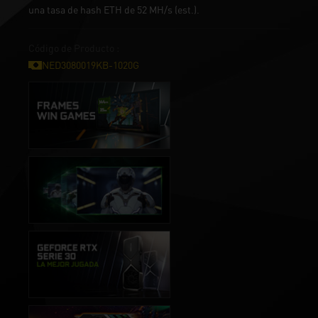
una tasa de hash ETH de 52 MH/s (est.).
Código de Producto :
NED3080019KB-1020G