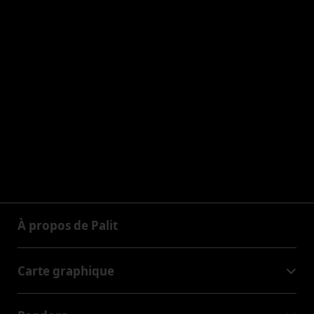
À propos de Palit
À propos de Palit
Carte graphique
GeForce RTX™ 50 Series