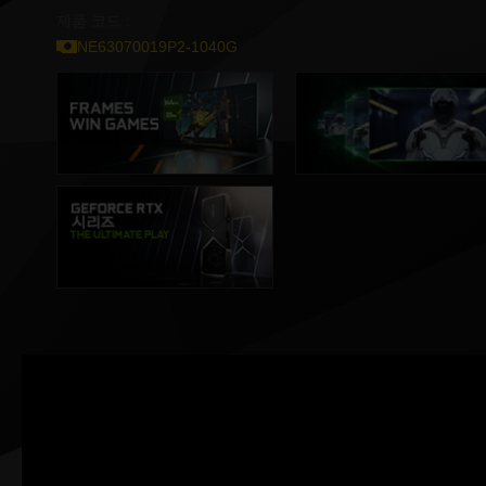
제품 코드 :
NE63070019P2-1040G