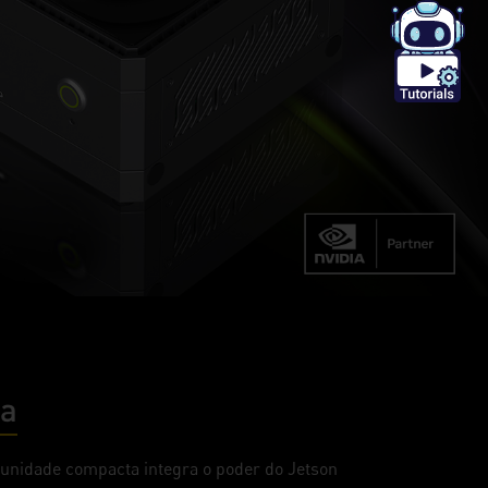
da
 unidade compacta integra o poder do Jetson