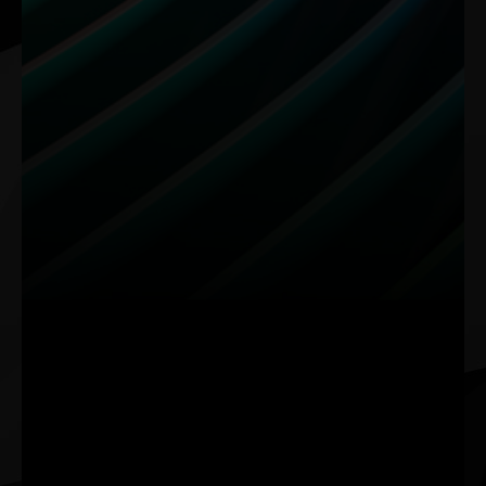
RTX Remix
Edición de Video
Remasteriza los
Velocidad y
Clásicos.
Creatividad Unidas.
RTX Remix permite a los
Aprovecha la potencia del
modders capturar
codificador NVIDIA de 9.ª
fácilmente los elementos
Generación (NVENC) para
del juego, mejorar los
exportar videos
materiales con
ultrarrápidos y efectos
herramientas de IA y crear
impulsados por IA en
impresionantes
DaVinci Resolve, Adobe
remasterizaciones RTX con
Premiere Pro y más.
ray tracing y DLSS.