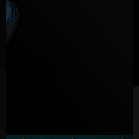
Inspirado en motores a reacción y alas de aviones, TurboFan 4.0
optimiza la dinámica del flujo de aire para lograr una eficiencia de
refrigeración excepcional.
Sus aletas estabilizadoras canalizan el flujo de aire de manera
uniforme, mientras que las ranuras en la parte posterior de las
aspas reducen la resistencia y el ruido. Este diseño logra una
mejora total del 33% en la optimización térmica y de ruido.
Nota: Los datos se basan en pruebas internas. Los resultados pueden
variar según configuraciones específicas.