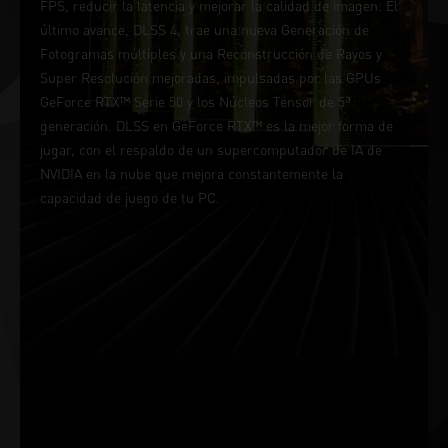
FPS, reducir la latencia y mejorar la calidad de imagen. El
último avance, DLSS 4, trae una nueva Generación de
Fotogramas múltiples y una Reconstrucción de Rayos y
Super Resolución mejoradas, impulsadas por las GPUs
GeForce RTX™ Serie 50 y los Núcleos Tensor de 5ª
generación. DLSS en GeForce RTX™ es la mejor forma de
jugar, con el respaldo de un supercomputador de IA de
NVIDIA en la nube que mejora constantemente la
capacidad de juego de tu PC.