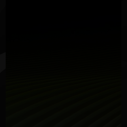
Creadores
Tu Ventaja Creativa con IA
NVIDIA Studio es tu ventaja creativa. Las GPUs GeForce
RTX™ Serie 50 proporcionan un rendimiento transformador
en la edición de video, el renderizado 3D y el diseño gráfico.
Experimenta aceleraciones RTX en aplicaciones creativas
clave, drivers NVIDIA Studio líderes, diseñados y actualizados
continuamente para proporcionar la máxima estabilidad, y
un conjunto de herramientas exclusivas que aprovechan el