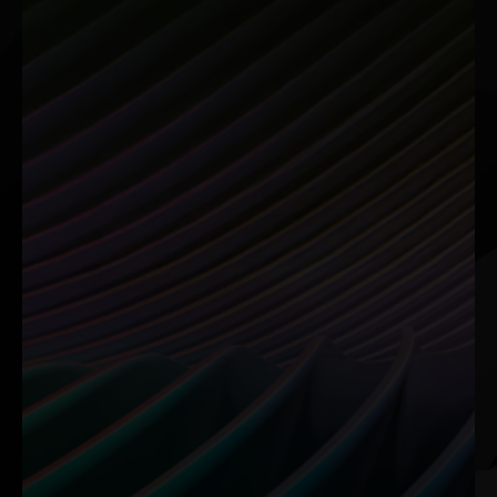
poder de RTX para flujos de trabajo creativos asistidos por
IA.
NVIDIA Broadcast
RTX Video
Tu Studio en Casa
Mejora la
Impulsado por IA
Visualización de Tus
Videos.
Lleva tus retransmisiones en
directo, chats de voz y
RTX Video Super Resolución
videollamadas al siguiente
y HDR utiliza IA para
nivel con voz y video
transformar tus videos en
mejorados por IA. Elimina el
Chrome, Edge o Firefox,
ruido de fondo no deseado,
mejorando
personaliza el fondo y
automáticamente los
mucho más con un solo clic.
detalles y eliminando los
artefactos de compresión.
Disfruta de una claridad
asombrosa hasta 4K.