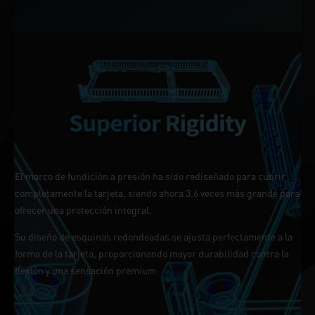
El marco de fundición a presión ha sido rediseñado para cubrir
completamente la tarjeta, siendo ahora 3.6 veces más grande para
ofrecer una protección integral.
Su diseño de esquinas redondeadas se ajusta perfectamente a la
forma de la tarjeta, proporcionando mayor durabilidad contra la
flexión y una sensación premium.