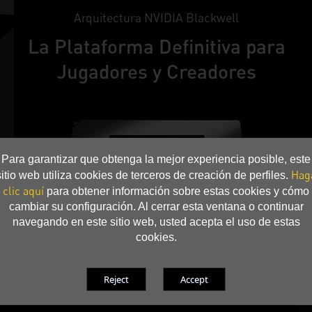
Arquitectura NVIDIA Blackwell
La Plataforma Definitiva para
Jugadores y Creadores
Para garantizar que obtenga la mejor experiencia posible, este
Hag
sitio web utiliza cookies de terceros de creación de perfiles.
clic aquí
para obtener información sobre estas cookies y cómo
cambiar su configuración. Al cerrar esta ventana o continuar
navegando en este sitio web, usted acepta el uso de estas
cookies.