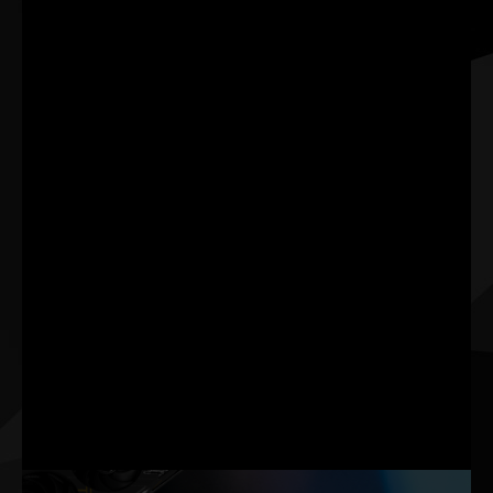
unificado y mantente al día
en miles de configuraciones
de las últimas aplicaciones
de hardware para ofrecer el
NVIDIA.
máximo rendimiento y
fiabilidad.
NVIDIA G-SYNC
Realidad Virtual
NVIDIA G-SYNC® es un
Los gráficos de mayor
conjunto de tecnologías de
rendimiento ofrecen las
visualización de última
experiencias de realidad
generación. Ofrecen
virtual más fluidas y
claridad de movimiento
envolventes.
mejorada, inmersión suave
sin desgarros, frecuencias
de cuadro ultrarrápidas y
mucho más.