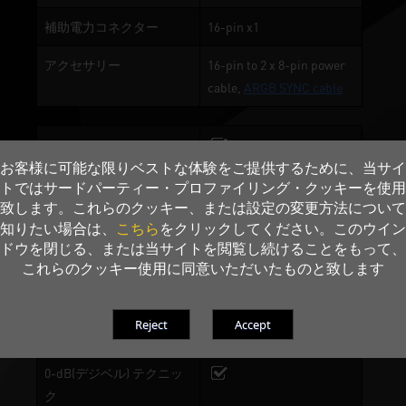
補助電力コネクター
16-pin x1
アクセサリー
16-pin to 2 x 8-pin power
cable,
ARGB SYNC cable
ONE TWO SYNC
お客様に可能な限りベストな体験をご提供するために、当サイ
ARGB lighting
トではサードパーティー・プロファイリング・クッキーを使用
致します。これらのクッキー、または設定の変更方法について
Gale Hunter Fan
こちら
知りたい場合は、
をクリックしてください。このウイン
ドウを閉じる、または当サイトを閲覧し続けることをもって、
2-Ball Bearing
これらのクッキー使用に同意いただいたものと致します
超幅広の銅製ベース
DrMOS
0-dB(デジベル) テクニッ
ク