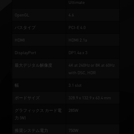
Ultimate
OpenGL
4.6
バスタイプ
PCI-E 4.0
HDMI
HDMI 2.1a
DisplayPort
DP1.4a x 3
最大デジタル解像度
4K at 240Hz or 8K at 60Hz
with DSC, HDR
幅
3.1 slot
ボードサイズ
328.9 x 132.9 x 63.4 mm
グラフィックス カード電
285W
力 (W)
推奨システム電力
750W