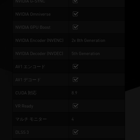
NVIDIA G-SYNC
NVIDIA Omniverse
NVIDIA GPU Boost
NVIDIA Encoder (NVENC)
2x 8th Generation
NVIDIA Decoder (NVDEC)
5th Generation
AV1 エンコード
AV1 デコード
CUDA 対応
8.9
VR Ready
マルチ モニター
4
DLSS 3