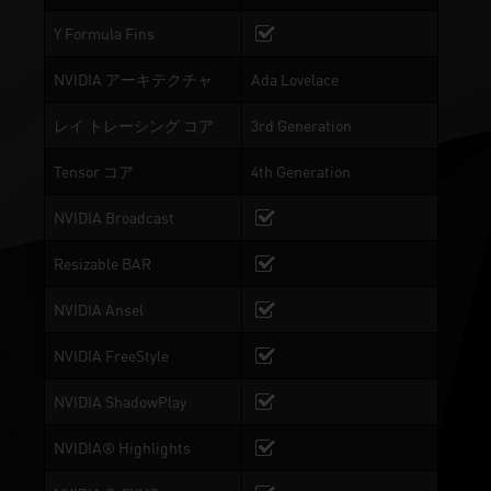
Y Formula Fins
NVIDIA アーキテクチャ
Ada Lovelace
レイ トレーシング コア
3rd Generation
Tensor コア
4th Generation
NVIDIA Broadcast
Resizable BAR
NVIDIA Ansel
NVIDIA FreeStyle
NVIDIA ShadowPlay
NVIDIA® Highlights