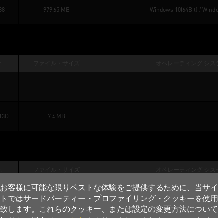
88
979.65 MB
Windows 10(64Bit)
 / 
Windo
.
ファイル・サイズ
オペレーティング シス
0
13D
7.4 MB
.
ファイル・サイズ
オペレーティング シス
お客様に可能な限りベストな体験をご提供するために、当サイ
439.56 KB
トではサードパーティー・プロファイリング・クッキーを使用
致します。これらのクッキー、または設定の変更方法について