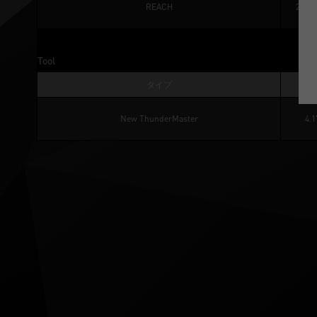
REACH
20250
Tool
タイプ
Ver
New ThunderMaster
4.1