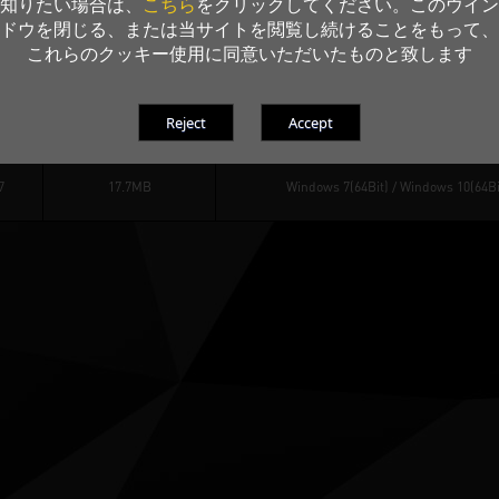
こちら
知りたい場合は、
をクリックしてください。このウイン
226
521.81 KB
ドウを閉じる、または当サイトを閲覧し続けることをもって、
これらのクッキー使用に同意いただいたものと致します
.
ファイル・サイズ
オペレーティング シス
7
17.7MB
Windows 7(64Bit)
 / 
Windows 10(64Bi