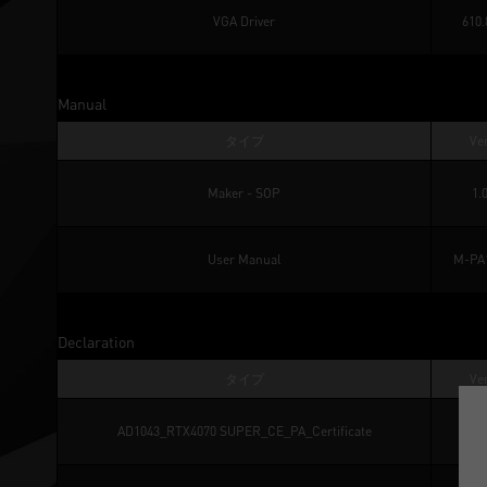
VGA Driver
610.
Manual
タイプ
Ver
Maker - SOP
1.
User Manual
M-PA
Declaration
タイプ
Ver
AD1043_RTX4070 SUPER_CE_PA_Certificate