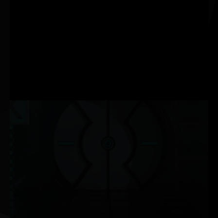
Sterowanie RGB umożliwia graczom dostosowanie
podświetlenia LED do potrzeb i oczekiwań. Krystaliczny
wzór na systemie chłodzenia GameRock daje efekt
anielskiego blasku. Tryb podświetlenia można
personalizować za pomocą oprogramowania Palit
ThunderMaster.