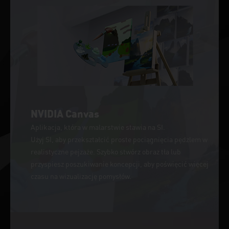
NVIDIA Canvas
Aplikacja, która w malarstwie stawia na SI.
Użyj SI, aby przekształcić proste pociągnięcia pędzlem w
realistyczne pejzaże. Szybko stwórz obraz tła lub
przyspiesz poszukiwanie koncepcji, aby poświęcić więcej
czasu na wizualizację pomysłów.