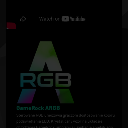
GameRock ARGB
Sterowane RGB umożliwia graczom dostosowanie koloru
podświetlenia LED. Krystaliczny wzór na układzie
chłodzenia GameRock umołziwia uzyskanie anielskiego