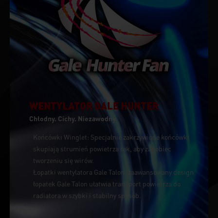
WENTYLATOR GALE HUNTER
Chłodny. Cichy. Niezawodny.
Końcówki Winglet: Specjalnie zakrzywione końcówki
skupiają strumień powietrza tak, aby zapobiec
tworzeniu się wirów.
Łopatki wentylatora Gale Talon: zaawansowany design
łopatek Gale Talon ułatwia transport powietrza do
radiatora w szybki i stabilny sposób.