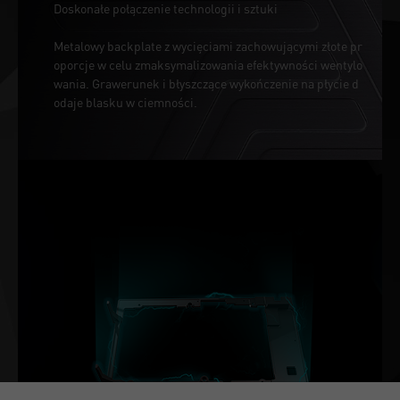
Doskonałe połączenie technologii i sztuki
Metalowy backplate z wycięciami zachowującymi złote pr
oporcje w celu zmaksymalizowania efektywności wentylo
wania. Grawerunek i błyszczące wykończenie na płycie d
odaje blasku w ciemności.