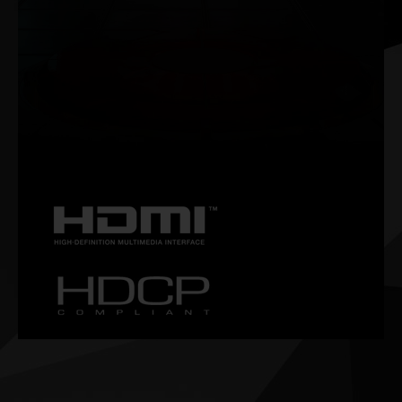
NVIDIA G-SYNC®
Ciesz się płynną rozgrywką pozbawioną efektu rozchodzenia
się obrazu przy wysokich częstotliwościach odświeżania, a
także obsługą techniki HDR i wielu innych. Oto absolutnie
doskonały wyświetlacz gamingowy i obowiązkowy sprzęt dla
entuzjastów gier.