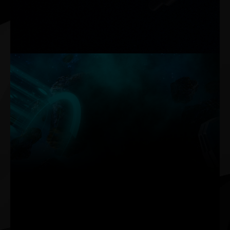
użycia narzędzi
(2)Gumowa stopka chroni obudowę
komputera przed zarysowaniami
> Regulowana wysokość, łatwy montaż