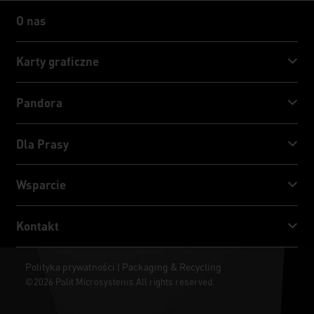
O nas
O nas
Karty graficzne
GeForce RTX™ 50 Series
Pandora
GeForce RTX™ 40 Series
NVIDIA Jetson Orin™ NX Super
Dla Prasy
GeForce RTX™ 30 Series
NVIDIA Jetson Orin™ Nano Super
Nowości Palita
Wsparcie
Social Media
Centrum pobierania
Kontakt
Nagrody & Recenzje
ThunderMaster
Palit Social Care
Kontakt
Polityka prywatności
Packaging & Recycling
|
ARGB SYNC
©2026 Palit Microsystems All rights reserved.
Gdzie kupić?
Tapety na pulpit