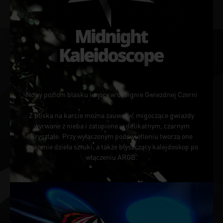
Nowy poziom blasku i mocy w designie Gwiezdnej Czerni
Z bliska na karcie można zauważyć migoczące gwiazdy
wyrwane z nieba i zatopione w delikatnym, czarnym
krysztale. Przy wyłączonym podświetleniu tworzą one
wrażenie dzieła sztuki, a także błyszczący kalejdoskop po
włączeniu ARGB.