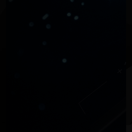
VGA Holder
Profesjonalny uchwyt Palit VGA poprawia
stabilność mocowania karty
graficznej,minimalizując ryzyko wygięcia karty i
uszkodzenia gniazda na płycie głównej.
> Obsługuje do dwóch kart graficznych
> Łatwa w obsłudze:
(1) Duże śruby umożliwiają instalację bez