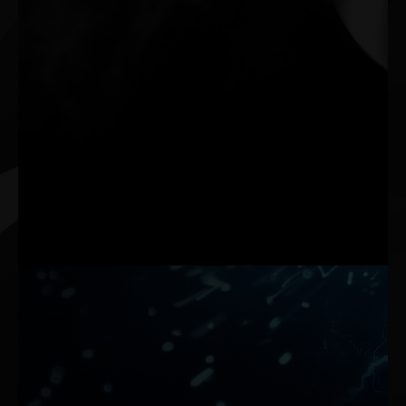
Technologia 0 dB
Karta działa bezgłośnie podczas pracy z aplikacjami
multimedialnymi i pod lekkim obciążeniem.