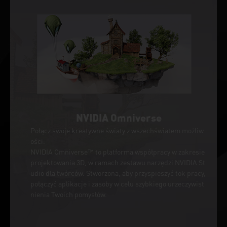
NVIDIA Omniverse
Połącz swoje kreatywne światy z wszechświatem możliw
ości.
NVIDIA Omniverse™ to platforma współpracy w zakresie
projektowania 3D, w ramach zestawu narzędzi NVIDIA St
udio dla twórców. Stworzona, aby przyspieszyć tok pracy,
połączyć aplikacje i zasoby w celu szybkiego urzeczywist
nienia Twoich pomysłów.