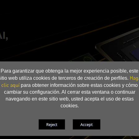
Para garantizar que obtenga la mejor experiencia posible, este
Hag
sitio web utiliza cookies de terceros de creación de perfiles.
clic aquí
para obtener información sobre estas cookies y cómo
cambiar su configuración. Al cerrar esta ventana o continuar
navegando en este sitio web, usted acepta el uso de estas
cookies.