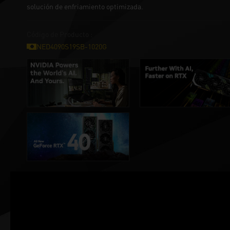
solución de enfriamiento optimizada.
Código de Producto :
NED4090S19SB-1020G