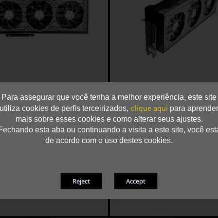
Para assegurar que você tenha a melhor experiência, este site
clique aqui
utiliza cookies de perfis terceirizados,
para aprende
mais sobre esses cookies e como alterar seus ajustes.
Fechando esta aba ou continuando a visita a este site, você est
de acordo com o uso destes cookies.