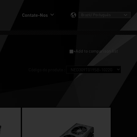
Contate-Nos
+Add to comparison list
Código do produto :