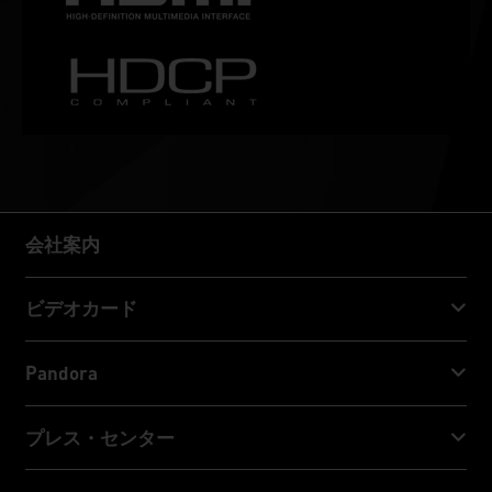
会社案内
会社案内
ビデオカード
GeForce RTX™ 50 Series
Pandora
GeForce RTX™ 40 Series
NVIDIA Jetson Orin™ NX Super
プレス・センター
GeForce RTX™ 30 Series
NVIDIA Jetson Orin™ Nano Super
Palitニュース