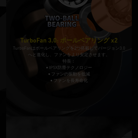
TurboFan 3.0: ボールベアリング x2
TurboFanはボールベアリングを2つ搭載してバージョン3.0
へと進化し、ファンをより安定させます。
特長：
• IP5X防塵テクノロジー
• ファンの振動を低減
• ファンを長寿命化