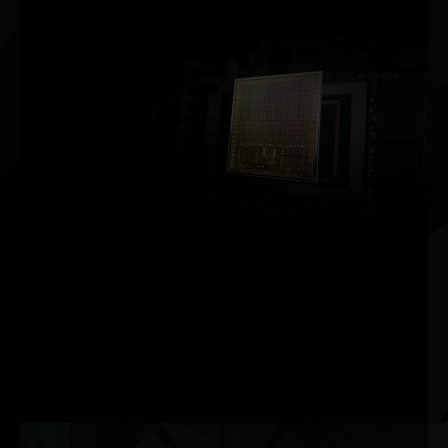
た。
NVIDIA AMPERE アーキテクチャ
第 2 世代
RT コア
2 倍のスループット
第 3 世代
Tensor コア
最大 2 倍のスループット
新しい
SM
2 倍の FP32 スループット