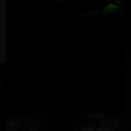
る
NVIDIA Reflex が、究極
の競争力を実現しま
す。最小の遅延。最高
の応答性。GeForce
RTX™ 30 シリーズ GPU
と NVIDIA® G-SYNC®
モニターを活用。対戦
ゲームでシステム遅延
を測定および最適化す
る革新的な一連のテク
ノロジを利用し、標的
を捕捉する速度、反応
速度、エイム精度を高
めましょう。詳細を見
る