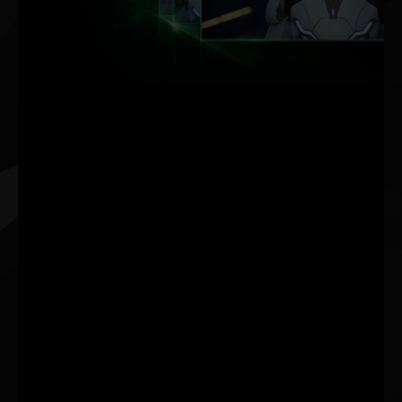
ョン
最高の FPS。最高の品
質。AI が与えるそのパ
ワー。
NVIDIA DLSS は、
GeForce RTX™ に搭載
された AI 処理専用の
Tensor コアを使って、
画質を犠牲にすること
なくフレーム レートを
高める画期的な AI レン
ダリングです。これに
よりパフォーマンスの
余地が生まれ、設定と
解像度を上げて驚異的
な視覚体験を実現でき
ます。AI 革命がゲーミ
ングにもやって来まし