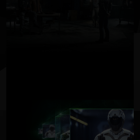
レイ トレー
シング
レイ トレーシングはゲ
ーミング グラフィック
スの究極の目標です。
光の物理的な挙動をシ
ミュレートして、高度
なビジュアル処理を必
要とするゲームに、リ
アルタイムで映画品質
のレンダリングを提供
します。
DLSS AI アク
セラレーシ