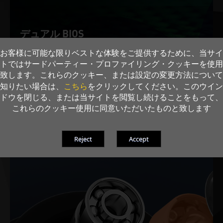
デュアル BIOS
お客様に可能な限りベストな体験をご提供するために、当サイ
片方のBIOSプログラムに不具合が発生した場合、保護機能
トではサードパーティー・プロファイリング・クッキーを使用
を利用できます。
致します。これらのクッキー、または設定の変更方法について
BIOS 1: Performance Mode
こちら
知りたい場合は、
をクリックしてください。このウイン
BIOS 2: Silent Mode
ドウを閉じる、または当サイトを閲覧し続けることをもって、
これらのクッキー使用に同意いただいたものと致します