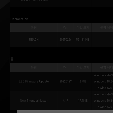
Declaration
유형
Ver.
파일 크기
운영 체제
REACH
20250226
521.81 KB
툴
유형
Ver.
파일 크기
운영 체제
Windows 7(64B
LED Firmware Update
20220127
2 MB
Windows 10(64
/ 
Windows 
Windows 7(64B
New ThunderMaster
4.17
17.7MB
Windows 10(64
/ 
Windows 