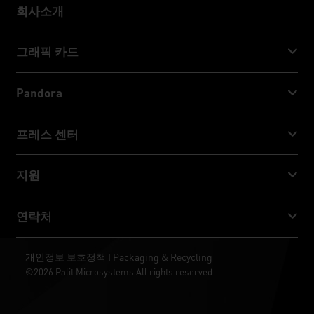
회사소개
회사소개
그래픽 카드
GeForce RTX™ 50 Series
Pandora
GeForce RTX™ 40 Series
NVIDIA Jetson Orin™ NX Super
프레스 센터
GeForce RTX™ 30 Series
NVIDIA Jetson Orin™ Nano Super
Palit 뉴스
지원
소셜 미디어
다운로드 서비스
연락처
수상 & 리뷰
ThunderMaster
Palit Social Care
연락처
개인정보 보호정책
Packaging & Recycling
|
ARGB SYNC
©2026 Palit Microsystems All rights reserved.
판매처
바탕화면