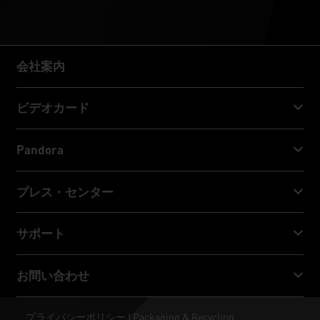
会社案内
会社案内
ビデオカード
GeForce RTX™ 50 Series
Pandora
GeForce RTX™ 40 Series
NVIDIA Jetson Orin™ NX Super
プレス・センター
GeForce RTX™ 30 Series
NVIDIA Jetson Orin™ Nano Super
Palitニュース
サポート
ソーシャルメディア
ダウンロード・サービス
お問い合わせ
受賞 & レビュー
ThunderMaster
Palit Social Care
お問い合わせ
プライバシーポリシー
Packaging & Recycling
|