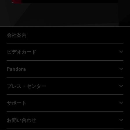
会社案内
会社案内
ビデオカード
GeForce RTX™ 50 Series
Pandora
GeForce RTX™ 40 Series
NVIDIA Jetson Orin™ NX Super
プレス・センター
GeForce RTX™ 30 Series
NVIDIA Jetson Orin™ Nano Super
Palitニュース
サポート
ソーシャルメディア
ダウンロード・サービス
お問い合わせ
受賞 & レビュー
ThunderMaster