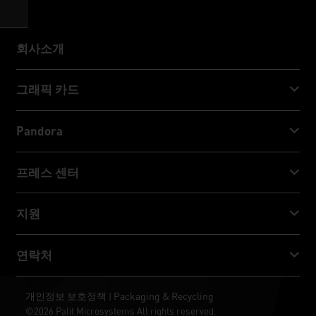
회사소개
회사소개
그래픽 카드
GeForce RTX™ 50 Series
Pandora
GeForce RTX™ 40 Series
NVIDIA Jetson Orin™ NX Super
프레스 센터
GeForce RTX™ 30 Series
NVIDIA Jetson Orin™ Nano Super
Palit 뉴스
지원
소셜 미디어
다운로드 서비스
연락처
수상 & 리뷰
ThunderMaster
Palit Social Care
연락처
개인정보 보호정책
Packaging & Recycling
|
ARGB SYNC
©2026 Palit Microsystems All rights reserved.