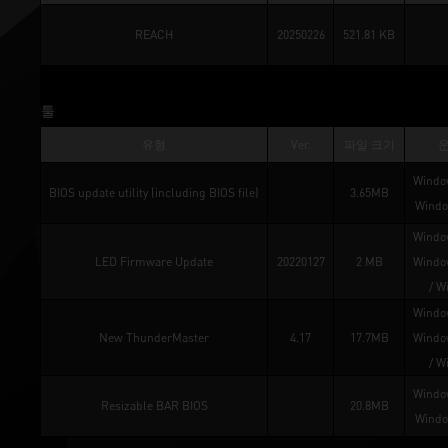
REACH
20250226
521.81 KB
툴
유형
Ver.
파일 크기
Window
BIOS update utility (including BIOS file)
3.65MB
Windo
Window
LED Firmware Update
20220127
2 MB
Window
/ 
W
Window
New ThunderMaster
4.17
17.7MB
Window
/ 
W
Window
Resizable BAR BIOS
20.8MB
Windo