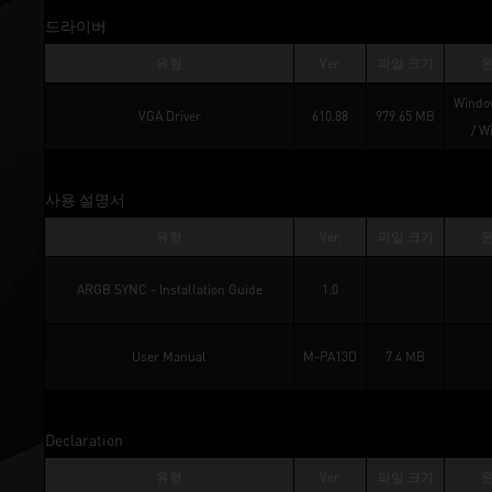
드라이버
유형
Ver.
파일 크기
Window
VGA Driver
610.88
979.65 MB
/ 
W
사용 설명서
유형
Ver.
파일 크기
ARGB SYNC - Installation Guide
1.0
User Manual
M-PA13D
7.4 MB
Declaration
유형
Ver.
파일 크기