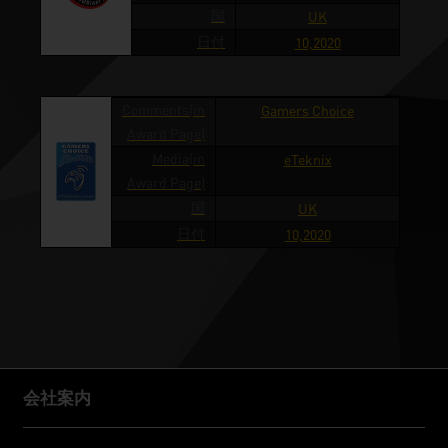
国
UK
日付
10,2020
Comments(in
Gamers Choice
Award Page)
Media(in
eTeknix
Award Page)
国
UK
日付
10,2020
会社案内
会社案内