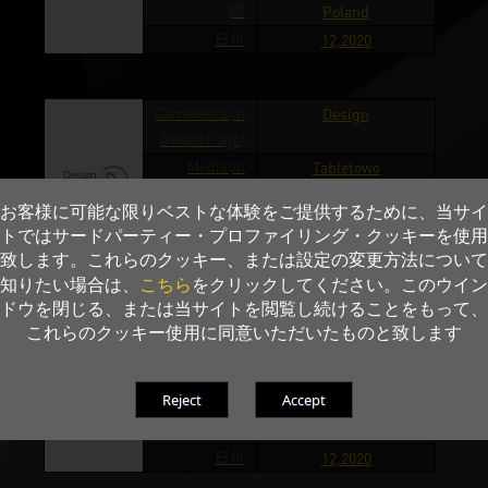
国
Poland
日付
12,2020
Comments(in
Design
Award Page)
Media(in
Tabletowo
Award Page)
お客様に可能な限りベストな体験をご提供するために、当サイ
国
Poland
トではサードパーティー・プロファイリング・クッキーを使用
日付
12,2020
致します。これらのクッキー、または設定の変更方法について
こちら
知りたい場合は、
をクリックしてください。このウイン
ドウを閉じる、または当サイトを閲覧し続けることをもって、
Comments(in
Design
これらのクッキー使用に同意いただいたものと致します
Award Page)
Media(in
Whatnext
Award Page)
国
Poland
日付
12,2020