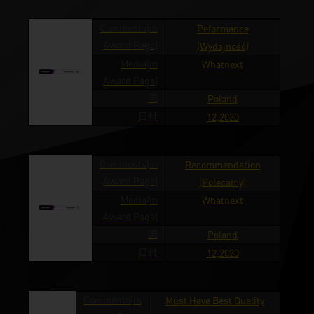
Comments(in
Peformance
Award Page)
(Wydajność)
Media(in
Whatnext
Award Page)
国
Poland
日付
12,2020
Comments(in
Recommendation
Award Page)
(Polecamy)
Media(in
Whatnext
Award Page)
国
Poland
日付
12,2020
Comments(in
Must Have Best Quality