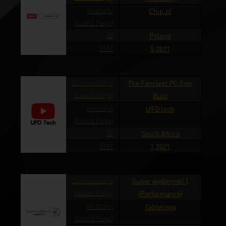
Media(in
Chip.pl
Award Page)
国
Poland
日付
5,2021
Comments(in
The Fanciest PC Ever
Award Page)
Built
Media(in
UFD tech
Award Page)
国
South Africa
日付
1,2021
Comments(in
Super wydajność (
Award Page)
(Performance)
Media(in
Tabletowo
Award Page)