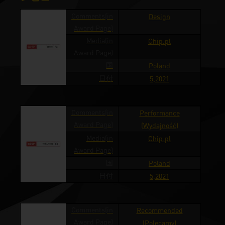
Comments(in
Design
Award Page)
Media(in
Chip.pl
Award Page)
国
Poland
日付
5,2021
Comments(in
Performance
Award Page)
(Wydajność)
Media(in
Chip.pl
Award Page)
国
Poland
日付
5,2021
Comments(in
Recommended
Award Page)
(Polecamy)