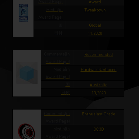
Award Page)
Award
Media(in
Tweaktown
Award Page)
国
Global
日付
11,2020
Comments(in
Recommended
Award Page)
Media(in
HardwareUnboxed
Award Page)
国
Australia
日付
10,2020
Comments(in
Enthusiast Grade
Award Page)
Media(in
OC3D
Award Page)