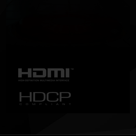
NVIDIA G-SYNC®
Garanta um gameplay fluido e sem travamentos com altas
taxas de atualização, HDR e mais. Este é o monitor de
games ideal e o equipamento preferido dos gamers
entusiastas.