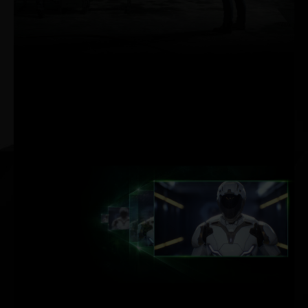
graal dos gráficos nos
games, simulando o
comportamento físico
da luz para
proporcionar uma
renderização em tempo
real e com qualidade
cinematográfica — até
mesmo nos games mais
visualmente intensos.
ACELERACIÓN
POR IA DE
DLSS.
NVIDIA DLSS
O NVIDIA DLSS (Deep