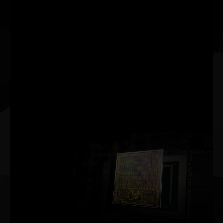
Learning Super
Sampling) é uma
tecnologia inovadora de
renderização por AI que
leva sua fidelidade visual
a um nível totalmente
novo usando
processadores Tensor
Core dedicados para AI
nas GPUs GeForce RTX™.
ARQUITETURA NVIDIA AMPERE
2ª GERAÇÃO
RT CORES
TAXA DE PROCESSAMENTO 2X MAIS RÁPIDA