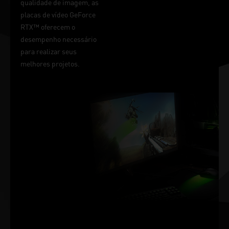
qualidade de imagem, as
placas de vídeo GeForce
RTX™ oferecem o
desempenho necessário
para realizar seus
melhores projetos.
VITÓRIA MEDIDA
EM
MILISSEGUNDOS
O NVIDIA Reflex oferece a
melhor vantagem
competitiva, a latência mais
baixa e o menor tempo de
resposta com a tecnologia