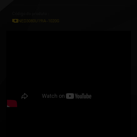
Código do produto :
NED3080U19IA-1020G