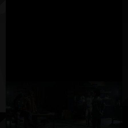
das placas de vídeo GeForce
RTX™ Série 30 e dos
monitores gamer NVIDIA® G-
SYNC®. Identifique alvos na
hora, reaja mais rápido e
aumente a precisão de mira
com um pacote revolucionário
de tecnologias criadas para
mensurar e otimizar a
latência do sistema nos
games competitivos.
RAY
TRACING
O Ray Tracing é o santo