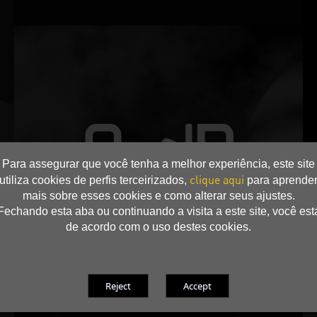
Para assegurar que você tenha a melhor experiência, este site
clique aqui
utiliza cookies de perfis terceirizados,
para aprende
mais sobre esses cookies e como alterar seus ajustes.
Fechando esta aba ou continuando a visita a este site, você est
de acordo com o uso destes cookies.
0-dB TECH
As ventoinhas mantêm O Silencioso enquanto você está
experimentando o aplicativo de multimédia ou carga de