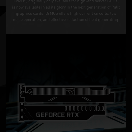
DrMOS, originally only available for high-end server CPUs,
is now available in all its glory in the next generation of Palit
graphics cards. DrMOS offers high current circuits, low
noise operation, and effective reduction of heat generating.