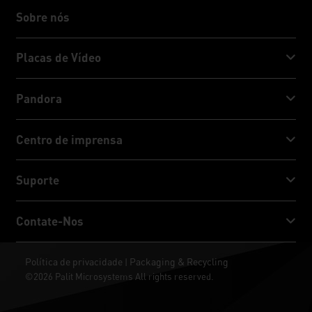
Sobre nós
Sobre nós
Placas de Vídeo
GeForce RTX™ 50 Series
Pandora
GeForce RTX™ 40 Series
NVIDIA Jetson Orin™ NX Super
Centro de imprensa
GeForce RTX™ 30 Series
NVIDIA Jetson Orin™ Nano Super
Notícias da Palit
Suporte
Mídia Socia
Serviço de download
Contate-Nos
Prêmio e Reviews
ThunderMaster
Palit Social Care
Contate-Nos
Política de privacidade
Packaging & Recycling
|
ARGB SYNC
©2026 Palit Microsystems All rights reserved.
Onde comprar
Papéis de parede