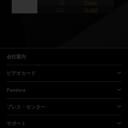
国
Poland
日付
10,2020
会社案内
会社案内
ビデオカード
GeForce RTX™ 50 Series
Pandora
GeForce RTX™ 40 Series
NVIDIA Jetson Orin™ NX Super
プレス・センター
GeForce RTX™ 30 Series
NVIDIA Jetson Orin™ Nano Super
Palitニュース
サポート