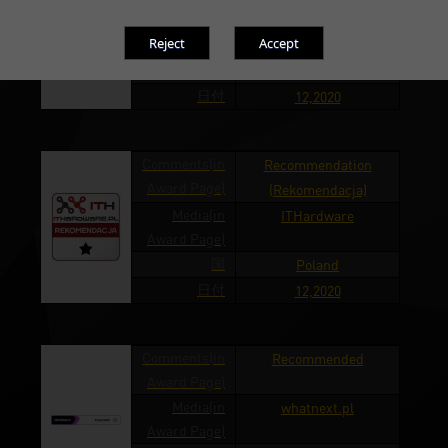
Media(in
ITHardware
Award Page)
国
Poland
日付
12,2020
Comments(in
Recommendation
Award Page)
(Rekomendacja)
Media(in
ITHardware
Award Page)
国
Poland
日付
12,2020
Comments(in
Recommended
Award Page)
Media(in
whatnext.pl
Award Page)