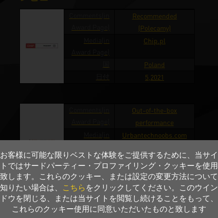
Comments(in
Recommended
Award Page)
(Polecamy)
Media(in
Chip.pl
Award Page)
国
Poland
日付
5,2021
Comments(in
Out-of-the-box
Award Page)
performance
Media(in
Urbantechnoobs.com
Award Page)
お客様に可能な限りベストな体験をご提供するために、当サイ
国
Philippines
トではサードパーティー・プロファイリング・クッキーを使用
日付
4,2021
致します。これらのクッキー、または設定の変更方法について
こちら
知りたい場合は、
をクリックしてください。このウイン
ドウを閉じる、または当サイトを閲覧し続けることをもって、
Comments(in
Score 4/5 (Ocena)
これらのクッキー使用に同意いただいたものと致します
Award Page)