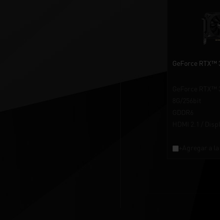
GeForce RTX™ 3
GeForce RTX™ 
8G/256bit
GDDR6
HDMI 2.1 / Disp
+Agregar a la