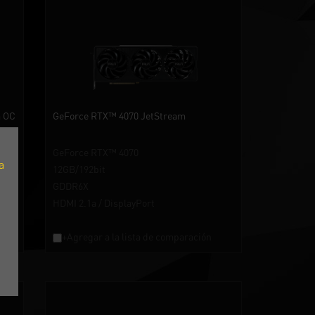
m OC
GeForce RTX™ 4070 JetStream
GeForce RTX™ 4070
a
12GB/192bit
GDDR6X
HDMI 2.1a / DisplayPort
+Agregar a la lista de comparación