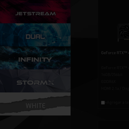
GeForce RTX™ 
GeForce RTX™ 
16GB/256bit
GDDR6X
HDMI 2.1a / Dis
+Agregar a la