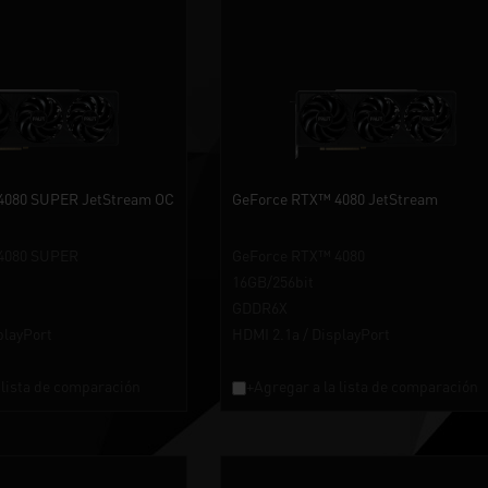
4080 SUPER JetStream OC
GeForce RTX™ 4080 JetStream
4080 SUPER
GeForce RTX™ 4080
16GB/256bit
GDDR6X
playPort
HDMI 2.1a / DisplayPort
 lista de comparación
+Agregar a la lista de comparación