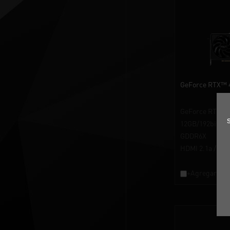
GeForce RTX™ 4
GeForce RTX™ 4
12GB/192bit
GDDR6X
HDMI 2.1a / Dis
+Agregar a la