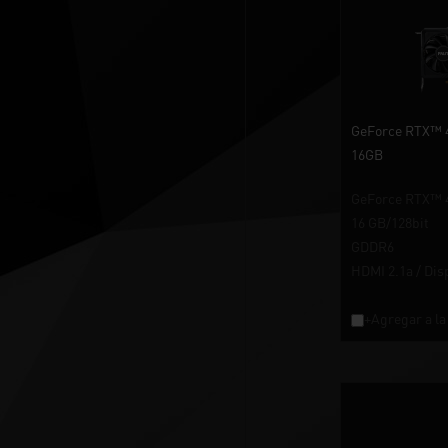
GeForce RTX™ 4
16GB
GeForce RTX™ 4
16 GB/128bit
GDDR6
HDMI 2.1a / Dis
+Agregar a la