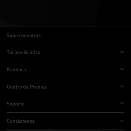
Sobre nosotros
Sobre nosotros
Tarjeta Gráfica
GeForce RTX™ 50 Series
Pandora
GeForce RTX™ 40 Series
NVIDIA Jetson Orin™ NX Super
Centro de Prensa
GeForce RTX™ 30 Series
NVIDIA Jetson Orin™ Nano Super
Noticias Palit
Soporte
Redes sociales
Servicio de Descarga
Contáctenos
Premio & Revisión
ThunderMaster