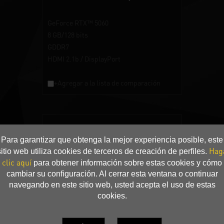
GeForce RTX™ 5060
8 GB/128 bits
GDDR7
HDMI 2.1b / DisplayPort
+Agregar a la lista de comparación
Para garantizar que obtenga la mejor experiencia posible, este
Hag
sitio web utiliza cookies de terceros de creación de perfiles.
clic aquí
para obtener información sobre estas cookies y cómo
cambiar su configuración. Al cerrar esta ventana o continuar
navegando en este sitio web, usted acepta el uso de estas
cookies.
GeForce RTX™ 5060 Infinity 2 OC