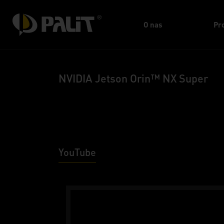
O nas
Pr
NVIDIA Jetson Orin™ NX Super
YouTube