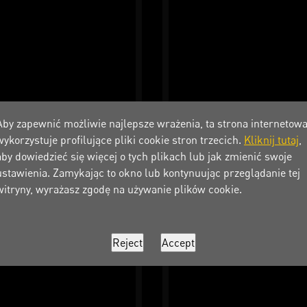
Aby zapewnić możliwie najlepsze wrażenia, ta strona internetow
wykorzystuje profilujące pliki cookie stron trzecich.
Kliknij tutaj
,
aby dowiedzieć się więcej o tych plikach lub jak zmienić swoje
ustawienia. Zamykając to okno lub kontynuując przeglądanie tej
witryny, wyrażasz zgodę na używanie plików cookie.