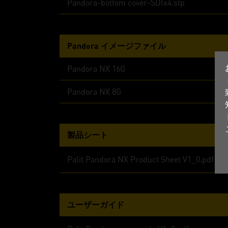
Pandora-bottom cover-SDIx4.stp
Pandora イメージファイル
Pandora NX 16G
Pandora NX 8G
製品シート
Palit Pandora NX Product Sheet V1_0.pdf
ユーザーガイド