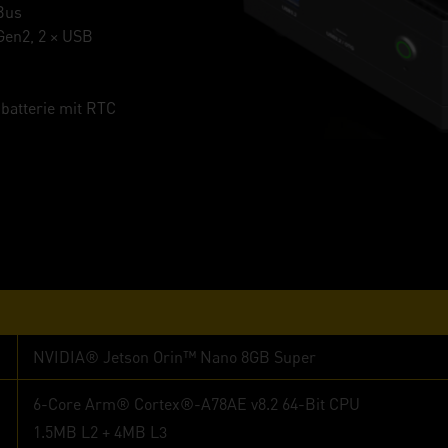
Bus
 Gen2, 2 × USB
batterie mit RTC
NVIDIA® Jetson Orin™ Nano 8GB Super
6-Core Arm® Cortex®-A78AE v8.2 64-Bit CPU
1.5MB L2 + 4MB L3