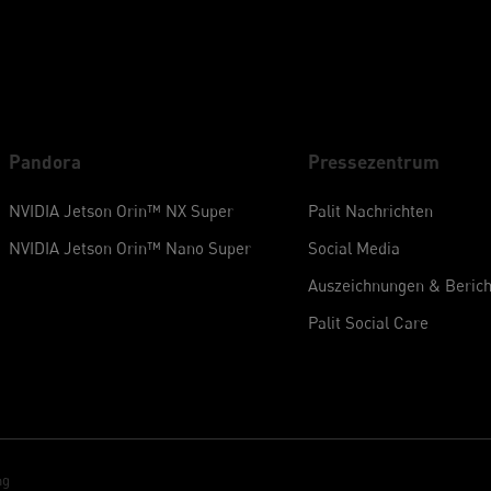
Pandora
Pressezentrum
NVIDIA Jetson Orin™ NX Super
Palit Nachrichten
NVIDIA Jetson Orin™ Nano Super
Social Media
Auszeichnungen & Berich
Palit Social Care
ng