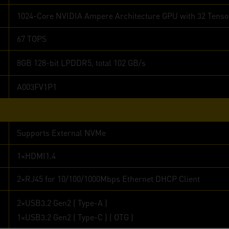
1024-Core NVIDIA Ampere Architecture GPU with 32 Tenso
67 TOPS
8GB 128-bit LPDDR5, total 102 GB/s
A003FV1P1
Supports External NVMe
1×HDMI1.4
2×RJ45 for 10/100/1000Mbps Ethernet DHCP Client
2×USB3.2 Gen2 ( Type-A )
1×USB3.2 Gen2 ( Type-C ) ( OTG )