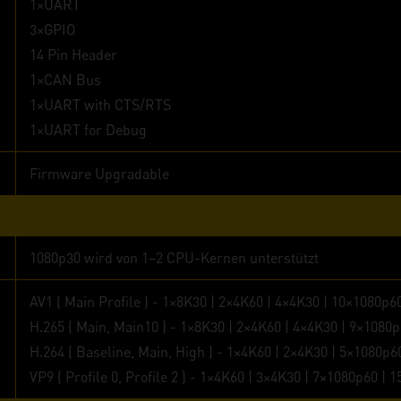
1×UART
3×GPIO
14 Pin Header
1×CAN Bus
1×UART with CTS/RTS
1×UART for Debug
Firmware Upgradable
1080p30 wird von 1–2 CPU-Kernen unterstützt
AV1 ( Main Profile ) - 1×8K30 | 2×4K60 | 4×4K30 | 10×1080p6
H.265 ( Main, Main10 ) - 1×8K30 | 2×4K60 | 4×4K30 | 9×1080
H.264 ( Baseline, Main, High ) - 1×4K60 | 2×4K30 | 5×1080p6
VP9 ( Profile 0, Profile 2 ) - 1×4K60 | 3×4K30 | 7×1080p60 | 