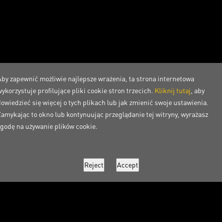
Aby zapewnić możliwie najlepsze wrażenia, ta strona internetowa
ykorzystuje profilujące pliki cookie stron trzecich.
Kliknij tutaj
, aby
dowiedzieć się więcej o tych plikach lub jak zmienić swoje ustawienia.
Zamykając to okno lub kontynuując przeglądanie tej witryny, wyrażasz
zgodę na używanie plików cookie.