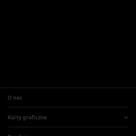
O nas
O nas
Karty graficzne
GeForce RTX™ 50 Series