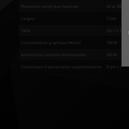
Résolution numérique maximale
4K at 480Hz 
Largeur
2 Slot
Taille
262.1 x 126.
Consommation graphique (Watts)
180 W
Alimentation système recommandée
600 W
Connecteurs d’alimentation supplémentaires
8-pin x 1