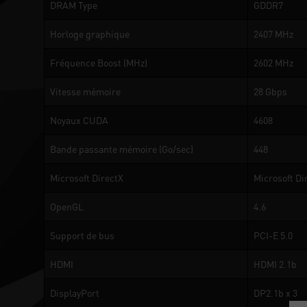
DRAM Type
GDDR7
Horloge graphique
2407 MHz
Fréquence Boost (MHz)
2602 MHz
Vitesse mémoire
28 Gbps
Noyaux CUDA
4608
Bande passante mémoire (Go/sec)
448
Microsoft DirectX
Microsoft Di
OpenGL
4.6
Support de bus
PCI-E 5.0
HDMI
HDMI 2.1b
DisplayPort
DP2.1b x 3