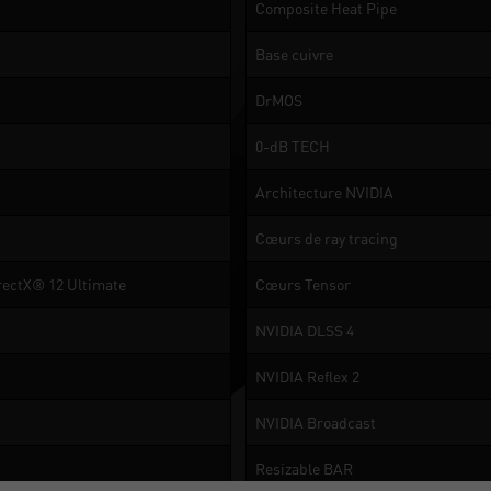
Composite Heat Pipe
Base cuivre
DrMOS
0-dB TECH
Architecture NVIDIA
Cœurs de ray tracing
rectX® 12 Ultimate
Cœurs Tensor
NVIDIA DLSS 4
NVIDIA Reflex 2
NVIDIA Broadcast
Resizable BAR