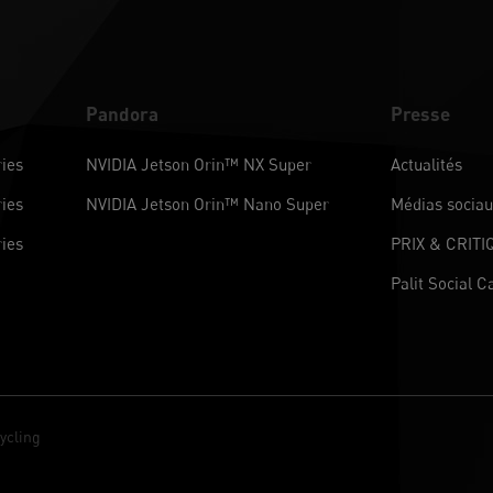
Pandora
Presse
ies
NVIDIA Jetson Orin™ NX Super
Actualités
ies
NVIDIA Jetson Orin™ Nano Super
Médias socia
ies
PRIX & CRITI
Palit Social C
ycling