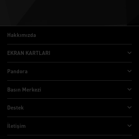
Hakkımızda
Hakkımızda
EKRAN KARTLARI
GeForce RTX™ 50 Series
Pandora
GeForce RTX™ 40 Series
NVIDIA Jetson Orin™ NX Super
Basın Merkezi
GeForce RTX™ 30 Series
NVIDIA Jetson Orin™ Nano Super
Palit Haberler
Destek
Sosyal Medya
İNDİR
İletişim
Ödül & İnceleme
ThunderMaster