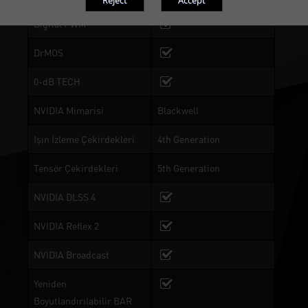
Digital PWM
DrMOS
0-dB TECH
NVIDIA Mimarisi
Blackwell
Işın İzleme Çekirdekleri
4th Generation
Tensör Çekirdekleri
5th Generation
NVIDIA DLSS 4
NVIDIA Reflex 2
NVIDIA Broadcast
Yeniden
Boyutlandırılabilir BAR