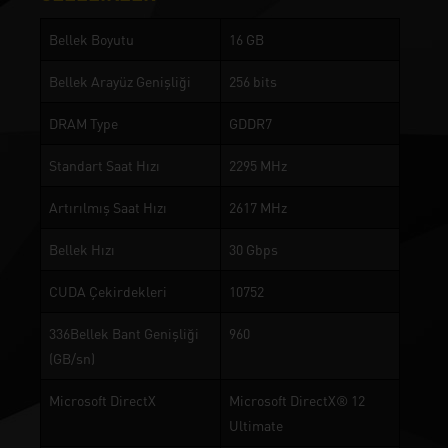
Bellek Boyutu
16 GB
Bellek Arayüz Genişliği
256 bits
DRAM Type
GDDR7
Standart Saat Hızı
2295 MHz
Artırılmış Saat Hızı
2617 MHz
Bellek Hızı
30 Gbps
CUDA Çekirdekleri
10752
336Bellek Bant Genişliği
960
(GB/sn)
Microsoft DirectX
Microsoft DirectX® 12
Ultimate