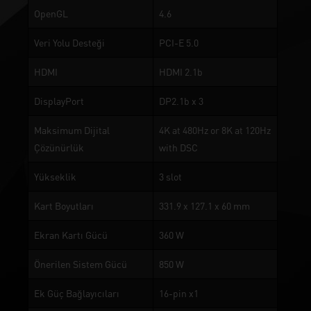
OpenGL
4.6
Veri Yolu Desteği
PCI-E 5.0
HDMI
HDMI 2.1b
DisplayPort
DP2.1b x 3
Maksimum Dijital
4K at 480Hz or 8K at 120Hz
Çözünürlük
with DSC
Yükseklik
3 slot
Kart Boyutları
331.9 x 127.1 x 60 mm
Ekran Kartı Gücü
360 W
Önerilen Sistem Gücü
850 W
Ek Güç Bağlayıcıları
16-pin x1