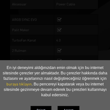
Aksesuar
Power Cable
ARGB SYNC EVO
Palit Maker
TurboFan Kanat
4.0
2 Rulman
Air Deflector
En iyi deneyimi aldığınızdan emin olmak için bu internet
Superior Rigidity
sitesinde çerezler yer almaktadır. Bu çerezler hakkında daha
fazlasını ve ayarlarınızı nasıl değiştireceğiniz öğrenmek için
Composite Heat Pipe
buraya tıklayın
. Bu pencereyi kapatarak veya bu internet
sitesinde gezinmeye devam ederek bu çerezleri kullanmayı
Bakır Taban
kabul edersiniz.
Çift BIOS
BIOS 1: Performance
Mode, BIOS 2:Silent Mode