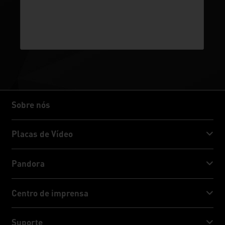
Sobre nós
Sobre nós
Placas de Vídeo
GeForce RTX™ 50 Series
Pandora
GeForce RTX™ 40 Series
NVIDIA Jetson Orin™ NX Super
Centro de imprensa
GeForce RTX™ 30 Series
NVIDIA Jetson Orin™ Nano Super
Notícias da Palit
Suporte