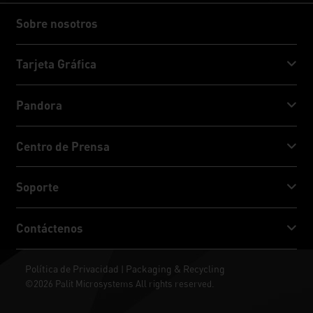
Sobre nosotros
Sobre nosotros
Tarjeta Gráfica
GeForce RTX™ 50 Series
Pandora
GeForce RTX™ 40 Series
NVIDIA Jetson Orin™ NX Super
Centro de Prensa
GeForce RTX™ 30 Series
NVIDIA Jetson Orin™ Nano Super
Noticias Palit
Soporte
Redes sociales
Servicio de Descarga
Contáctenos
Premio & Revisión
ThunderMaster
Palit Social Care
Contáctenos
Política de Privacidad
Packaging & Recycling
|
ARGB SYNC
©2026 Palit Microsystems All rights reserved.
Donde comprar
Fondos de Pantalla