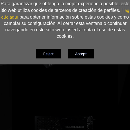
Para garantizar que obtenga la mejor experiencia posible, este
Hag
sitio web utiliza cookies de terceros de creación de perfiles.
clic aquí
para obtener información sobre estas cookies y cómo
cambiar su configuración. Al cerrar esta ventana o continuar
navegando en este sitio web, usted acepta el uso de estas
cookies.