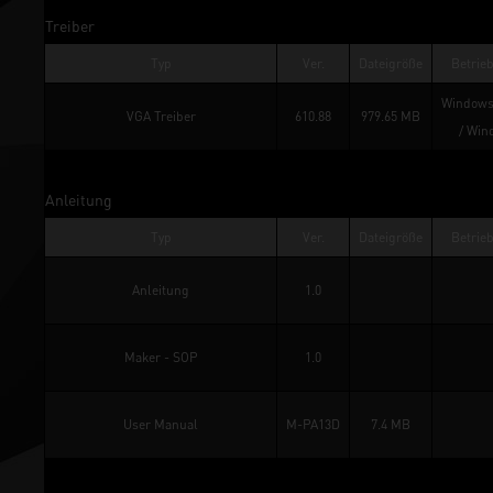
Treiber
Typ
Ver.
Dateigröße
Betrie
Windows 
VGA Treiber
610.88
979.65 MB
/ 
Win
Anleitung
Typ
Ver.
Dateigröße
Betrie
Anleitung
1.0
Maker - SOP
1.0
User Manual
M-PA13D
7.4 MB