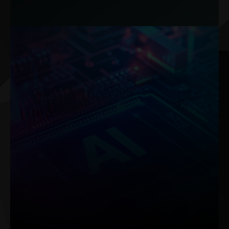
Notlar: Seçili modellerde ARGB kablosu ürünle birlikte gelmektedir.
Sunucu seviyesi donanımlarda yaygın olarak kullanılan IC bileşeni
dijital PWM, ekran kartlarımıza entegre edilmiştir.
Bu teknoloji sayesinde voltaj kontrolü esnekliği sunularak parazit
azaltılır ve güç dağıtımı en iyi hâle gelir.