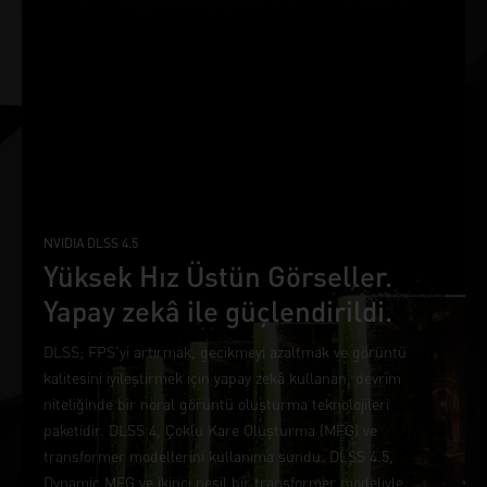
NVIDIA DLSS 4.5
Yüksek Hız Üstün Görseller.
Yapay zekâ ile güçlendirildi.
DLSS; FPS'yi artırmak, gecikmeyi azaltmak ve görüntü
kalitesini iyileştirmek için yapay zekâ kullanan, devrim
niteliğinde bir nöral görüntü oluşturma teknolojileri
paketidir. DLSS 4, Çoklu Kare Oluşturma (MFG) ve
transformer modellerini kullanıma sundu. DLSS 4.5,
Dynamic MFG ve ikinci nesil bir transformer modeliyle