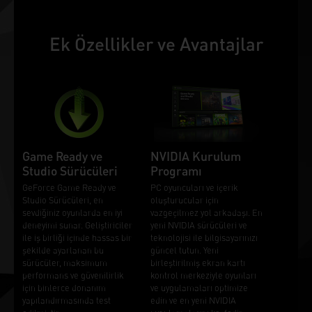
Ek Özellikler ve Avantajlar
Game Ready ve
NVIDIA Kurulum
Studio Sürücüleri
Programı
GeForce Game Ready ve
PC oyuncuları ve içerik
Studio Sürücüleri, en
oluşturucular için
sevdiğiniz oyunlarda en iyi
vazgeçilmez yol arkadaşı. En
deneyimi sunar. Geliştiriciler
yeni NVIDIA sürücüleri ve
ile iş birliği içinde hassas bir
teknolojisi ile bilgisayarınızı
şekilde ayarlanan bu
güncel tutun. Yeni
sürücüler, maksimum
birleştirilmiş ekran kartı
performans ve güvenilirlik
kontrol merkeziyle oyunları
için binlerce donanım
ve uygulamaları optimize
yapılandırmasında test
edin ve en yeni NVIDIA