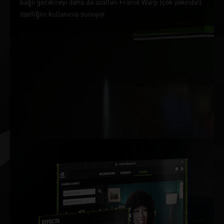
bağlı gecikmeyi daha da azaltan Frame Warp (çok yakında!)
özelliğini kullanıma sunuyor.