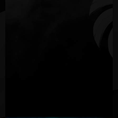
0-dB TECH
Çoklu ortam uygulaması ve genel iş yükü deneyiminiz sırasında
Sessiz özelliğini sürdürün. Fanlar sadece ağır yük altında çalışma
sırasında faaliyete geçer.