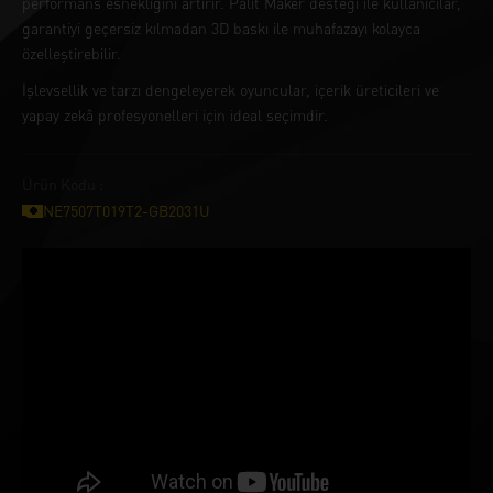
performans esnekliğini artırır. Palit Maker desteği ile kullanıcılar,
garantiyi geçersiz kılmadan 3D baskı ile muhafazayı kolayca
özelleştirebilir.
İşlevsellik ve tarzı dengeleyerek oyuncular, içerik üreticileri ve
yapay zekâ profesyonelleri için ideal seçimdir.
Ürün Kodu :
NE7507T019T2-GB2031U