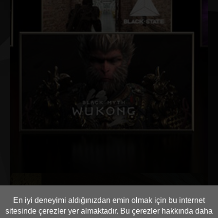
En iyi deneyimi aldığınızdan emin olmak için bu internet
sitesinde çerezler yer almaktadır. Bu çerezler hakkında daha