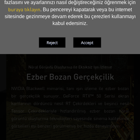
fazlasını ve ayarlarınızı nasıl değiştireceğiniz öğrenmek için
buraya tıklayın
. Bu pencereyi kapatarak veya bu internet
sitesinde gezinmeye devam ederek bu çerezleri kullanmayı
kabul edersiniz.
Nöral Görüntü Oluşturma ile Eksiksiz Işın İzleme
Ezber Bozan Gerçekçilik
NVIDIA Blackwell mimarisi, tam ışın izleme ile ezber bozan
bir gerçekçilik sunuyor. GeForce RTX™ 50 Serisi ekran
kartlarının dördüncü nesil RT Çekirdekleri ve beşinci nesil
Tensor Çekirdekleriyle hızlandırılmış ezber bozan nöral
görüntü oluşturma teknolojileri sayesinde sinema kalitesinde
görselleri eşi benzeri görülmemiş bir hızda deneyimleyin.