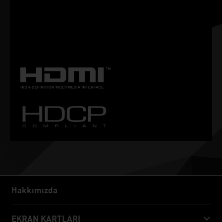
daha fazla kişiselleştirilmiş ayara sahip. ThunderMaster ile
overclock ayarlarından fan hızına, LED efektine kadar ekran
kartınızı kontrol edebilirsiniz. Ayrıca ThunderMaster aracı ile
ekran kartı durumunu da izleyebilirsiniz.
Hakkımızda
Hakkımızda
EKRAN KARTLARI