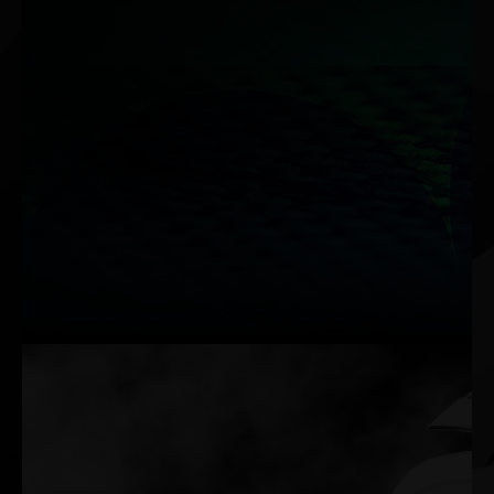
Çift BIOS
Çift BIOS programı, BIOS programlarından birinde hata oluştuğu
zaman otomatik olarak koruma mekanizmasını devreye alır. Bu
sayede, sistemde arıza yaşandığı zaman ekran kartı tekrar işlevini
yerine getirmeye devam eder.
BIOS 1: Performans Modu
BIOS 2: Sessiz Mod