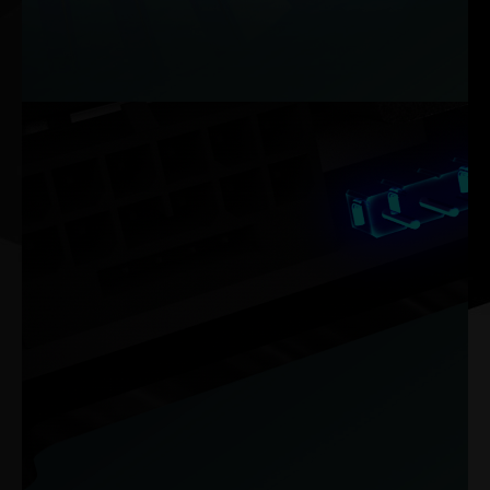
bile en yüksek performansı devam ettirmesi sağlanır.
Notlar: Veriler dâhili testlere göredir. Gerçek sonuçlar spesifik ayarlara
göre değişiklik gösterebilir.
Tak ve Çalıştır. Ahenkle Parla.
Evrensel 5V ARGB konektörü sayesinde ışık senkronizasyonu
zahmetsiz hâle geliyor. PC anakartınızın ışıklandırmasıyla
senkronize etmek için sadece takıp çalıştırmanız yeterli, ilave
hiçbir yazılıma ihtiyaç duyulmaz.