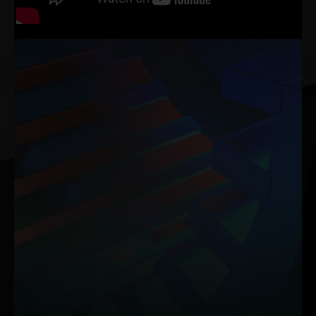
Kompozit Isı Nakil Borusu, termal verimliliği geliştirmek için
uyum içinde çalışan oyuklu ve toplaşık toz yapıları gelişmiş
tekniklerinden faydalanır.
Isı dağıtımını %32'ye kadar artırmak için optimum bakır tozu
bileşimi uygulanarak ekran kartınızın yüksek güç senaryolarında