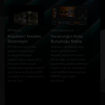
RTX Remix
Video Düzenleme
Klasikleri Yeniden
Yaratıcılığın Hızla
Düzenleyin
Buluştuğu Nokta
RTX Remix; oyun mod
Videoları ışık hızında dışa
geliştiricilerinin oyun
aktarmak ve DaVinci
varlıklarını kolayca
Resolve, Adobe Premiere
yakalamasına, yapay zeka
Pro ve diğer programlarda
araçlarını kullanarak
yapay zeka destekli efektler
malzemeleri geliştirmesine,
oluşturmak için dokuzuncu
ışın izleme ve DLSS ile RTX
nesil NVIDIA Enkodlayıcının
remaster'ları oluşturmasına
(NVENC) gücünden
olanak tanır.
yararlanın.