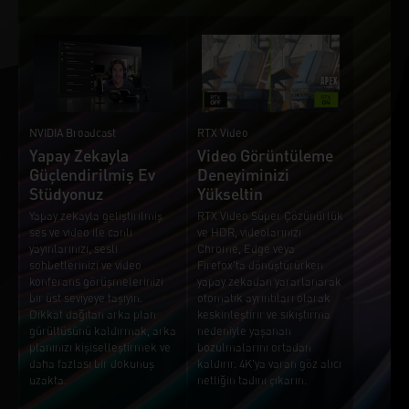
NVIDIA Broadcast
RTX Video
Yapay Zekayla
Video Görüntüleme
Güçlendirilmiş Ev
Deneyiminizi
Stüdyonuz
Yükseltin
Yapay zekayla geliştirilmiş
RTX Video Süper Çözünürlük
ses ve video ile canlı
ve HDR, videolarınızı
yayınlarınızı, sesli
Chrome, Edge veya
sohbetlerinizi ve video
Firefox'ta dönüştürürken
konferans görüşmelerinizi
yapay zekadan yararlanarak
bir üst seviyeye taşıyın.
otomatik ayrıntıları olarak
Dikkat dağıtan arka plan
keskinleştirir ve sıkıştırma
gürültüsünü kaldırmak, arka
nedeniyle yaşanan
planınızı kişiselleştirmek ve
bozulmalarını ortadan
daha fazlası bir dokunuş
kaldırır. 4K'ya varan göz alıcı
uzakta.
netliğin tadını çıkarın.