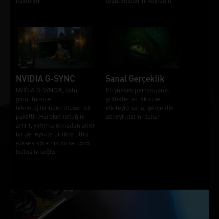
edilmiştir.
uygulamalarını keşfedin.
NVIDIA G-SYNC
Sanal Gerçeklik
NVIDIA G-SYNC®, üstün
En yüksek performanslı
görüntüleme
grafikler, en akıcı ve
teknolojilerinden oluşan bir
etkileyici sanal gerçeklik
pakettir. Hareket netliğini
deneyimlerini sunar.
artırır, yırtılma olmadan akıcı
bir deneyimle birlikte ultra
yüksek kare hızları ve daha
fazlasını sağlar.