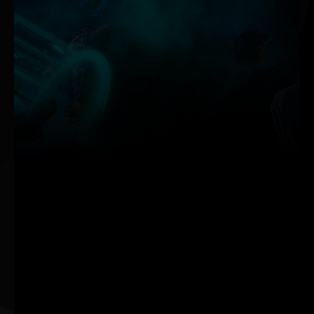
Palit’in ThunderMaster yazılımı, önceki sürüme göre baştan aşağı
bir güncelleme aldı. Artık daha kullanıcı dostu arayüzün yanı sıra