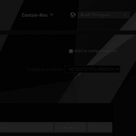
Contate-Nos
+Add to comparison list
Código do produto :
onal
Atualizar