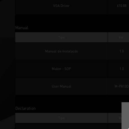
VGA Driver
610.88
Manual
Tipo
Ver.
Manual de instalação
1.0
Maker - SOP
1.0
User Manual
M-PA13D
Declaration
Tipo
Ver.