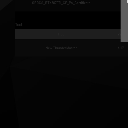
GB2031_RTX5070Ti_CE_PA_Certificate
Tool
Tipo
Ver.
New ThunderMaster
4.17