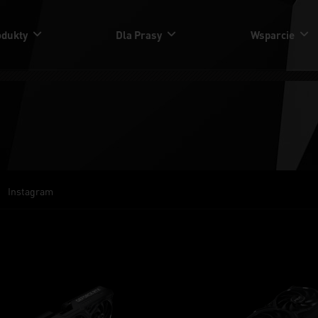
odukty
Dla Prasy
Wsparcie
Instagram