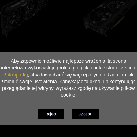
Aby zapewnić możliwie najlepsze wrażenia, ta strona
internetowa wykorzystuje profilujące pliki cookie stron trzecich.
Kliknij tutaj
, aby dowiedzieć się więcej o tych plikach lub jak
zmienić swoje ustawienia. Zamykając to okno lub kontynuując
przeglądanie tej witryny, wyrażasz zgodę na używanie plików
cookie.