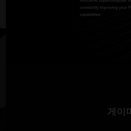
NVIDIA AI supercomputer in
constantly improving your 
capabilities.
게이