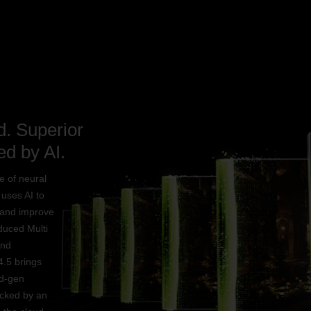
. Superior
d by AI.
e of neural
 uses AI to
 and improve
duced Multi
and
.5 brings
d-gen
cked by an