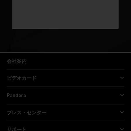
会社案内
会社案内
ビデオカード
GeForce RTX™ 50 Series
Pandora
GeForce RTX™ 40 Series
NVIDIA Jetson Orin™ NX Super
プレス・センター
GeForce RTX™ 30 Series
NVIDIA Jetson Orin™ Nano Super
Palitニュース
サポート